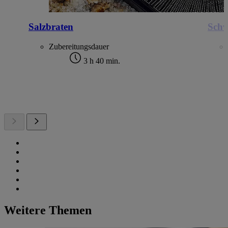
Salzbraten
Schw
Zubereitungsdauer
3 h 40 min.
Weitere Themen