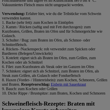
Frischhaltedose und lagere es im Kühlschrank bei 0 bis 4° C.
Vakuumiertes Fleisch muss nicht umgepackt werden.
Verwendung:
Erfahre hier, wie du die Teilstücke vom Schwein
verwenden kannst.
1. Backe (sehr fett): zum Kochen in Eintöpfen
2. Kamm / Rücken (saftig und mit Fett durchzogen): zum
Kurzbraten, Grillen, Braten im Ofen und für Schmorgerichte wie
Gulasch.
3. Schulter / Bug: zum Braten im Ofen, als Schmor- oder
Schnitzelfleisch.
4. Rücken- /Nackenspeck: roh verwendet zum Spicken oder
Bardieren (Belegen/Umwickeln)
5. Kotelett: eignet sich als Braten im Ofen, zum Grillen, zum
Kochen oder als Schnitzel
6. Filet: zum Kurzbraten als Steak oder im Ganzen im Ofen
7. Schinken: eignet sich als Schnitzel, zum Braten im Ofen, als
Steak zum Grillen, als Gulasch oder Fonduefleisch
8. Haxen (Vorder- / Hintereisbein): zum Kochen, Schmoren, Grillen
und Braten.
Rezeptvorschlag:
Eisbein mit Sauerkraut
9. Bauch: zum Kochen oder Grillen
10. Dicke Rippe / Brustspitze: zum Braten, Kochen und Schmoren
Schweinefleisch-Rezepte: Braten mit