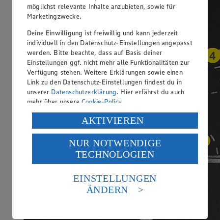
möglichst relevante Inhalte anzubieten, sowie für
Marketingzwecke.
Deine Einwilligung ist freiwillig und kann jederzeit
individuell in den Datenschutz-Einstellungen angepasst
werden. Bitte beachte, dass auf Basis deiner
Einstellungen ggf. nicht mehr alle Funktionalitäten zur
Verfügung stehen. Weitere Erklärungen sowie einen
Link zu den Datenschutz-Einstellungen findest du in
unserer
Datenschutzerklärung
. Hier erfährst du auch
mehr über unsere
Cookie-Policy
.
Verarbeitung deiner personenbezogenen Daten in den
AKTIVIEREN
USA durch Facebook und YouTube:
NUR NOTWENDIGE
Wenn du auf „Aktivieren“ klickst, willigst du im Sinne
TECHNOLOGIEN
des Art. 49 Abs. 1 Satz 1 lit. a) DSGVO ein, dass deine
Daten in den USA verarbeitet werden. Der EuGH sieht
die USA als Land mit einem nach europäischen
EINSTELLUNGEN
Standards nicht angemessenen Datenschutzniveau an.
ÄNDERN
Es besteht das Risiko eines Zugriffs durch US-
amerikanische Behörden.