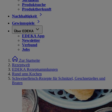
Sortiment
Produktsuche
Produktherkunft
Nachhaltigkeit
Gewinnspiele
Über EDEKA
EDEKA App
Newsletter
Verbund
Jobs
Zur Startseite
Rezeptwelt
EDEKA Rezeptsammlungen
Rund ums Kochen
Schweinefleisch-Rezepte für Schnitzel, Geschnetzeltes und
Braten