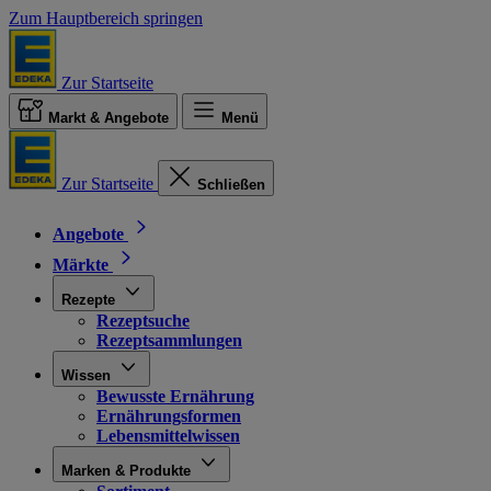
Zum Hauptbereich springen
Zur Startseite
Markt & Angebote
Menü
Zur Startseite
Schließen
Angebote
Märkte
Rezepte
Rezeptsuche
Rezeptsammlungen
Wissen
Bewusste Ernährung
Ernährungsformen
Lebensmittelwissen
Marken & Produkte