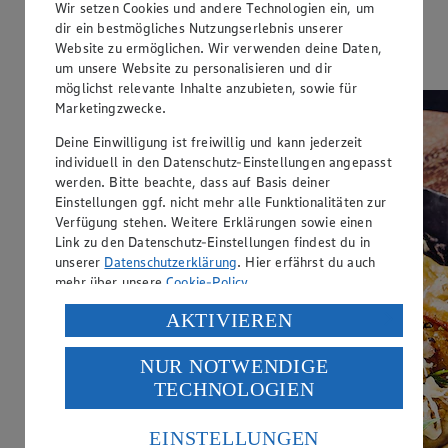
Wir setzen Cookies und andere Technologien ein, um
dir ein bestmögliches Nutzungserlebnis unserer
Zubereitungsdauer
Website zu ermöglichen. Wir verwenden deine Daten,
27 min.
um unsere Website zu personalisieren und dir
möglichst relevante Inhalte anzubieten, sowie für
Marketingzwecke.
Deine Einwilligung ist freiwillig und kann jederzeit
individuell in den Datenschutz-Einstellungen angepasst
werden. Bitte beachte, dass auf Basis deiner
Einstellungen ggf. nicht mehr alle Funktionalitäten zur
Verfügung stehen. Weitere Erklärungen sowie einen
Link zu den Datenschutz-Einstellungen findest du in
unserer
Datenschutzerklärung
. Hier erfährst du auch
mehr über unsere
Cookie-Policy
.
Verarbeitung deiner personenbezogenen Daten in den
AKTIVIEREN
USA durch Facebook und YouTube:
NUR NOTWENDIGE
Wenn du auf „Aktivieren“ klickst, willigst du im Sinne
TECHNOLOGIEN
des Art. 49 Abs. 1 Satz 1 lit. a) DSGVO ein, dass deine
Daten in den USA verarbeitet werden. Der EuGH sieht
die USA als Land mit einem nach europäischen
EINSTELLUNGEN