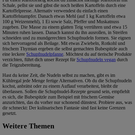
Schale, pellst sie und gibst die noch heißen Kartoffeln durch eine
Kartoffelpresse. Alternativ verwendest du einfach einen
Kartoffelstampfer. Danach etwas Mehl (auf 1 kg Kartoffeln etwa
100 g Weizenmehl), 1 Ei sowie Salz, Pfeffer und Muskatnuss
zugeben. Die Masse zu einem glatten Teig verrühren und etwa 15
Minuten ruhen lassen. Danach kannst du ihn ausrollen, in Streifen
schneiden und zu mundgerechten Schupfnudeln formen. Sie eignen
sich hervorragend als Beilage. Mit etwas Zwiebeln, Rotkohl und
frischem Thymian ergeben die selbst gemachten Bubespitzle auch
eine leckere
Schupfnudelpfanne
. Möchtest du auf tierische Produkte
verzichten, führt dich unser Rezept für
Schupfnudeln vegan
durch
die Teigzubereitung.
Hast du keine Zeit, die Nudeln selbst zu machen, gibt es im
Kühlregal jede Menge fertige Alternativen. Ob du die Schupfnudeln
kochst, anbrätst oder zu einem Auflauf verarbeitest, bleibt dir
überlassen. Sollen die Schupfnudel-Rezepte gesund sein, empfiehlt
es sich, die Bubespitzle zum Beispiel mit frischem Gemüse
anzurichten, das du vorher nur schonend dünstest. Probiere aus, was
dir schmeckt: Der kulinarischen Fantasie sind fast keine Grenzen
gesetzt.
Weitere Themen