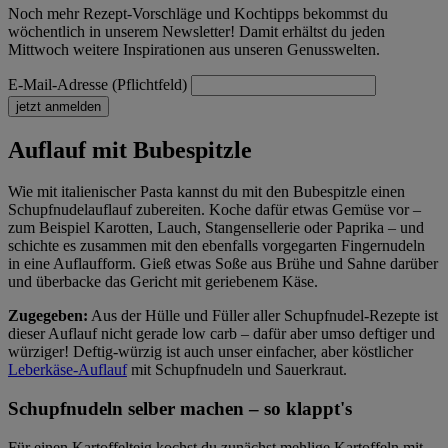
Noch mehr Rezept-Vorschläge und Kochtipps bekommst du
wöchentlich in unserem Newsletter! Damit erhältst du jeden
Mittwoch weitere Inspirationen aus unseren Genusswelten.
E-Mail-Adresse (Pflichtfeld)
jetzt anmelden
Auflauf mit Bubespitzle
Wie mit italienischer Pasta kannst du mit den Bubespitzle einen
Schupfnudelauflauf zubereiten. Koche dafür etwas Gemüse vor –
zum Beispiel Karotten, Lauch, Stangensellerie oder Paprika – und
schichte es zusammen mit den ebenfalls vorgegarten Fingernudeln
in eine Auflaufform. Gieß etwas Soße aus Brühe und Sahne darüber
und überbacke das Gericht mit geriebenem Käse.
Zugegeben:
Aus der Hülle und Füller aller Schupfnudel-Rezepte ist
dieser Auflauf nicht gerade low carb – dafür aber umso deftiger und
würziger! Deftig-würzig ist auch unser einfacher, aber köstlicher
Leberkäse-Auflauf
mit Schupfnudeln und Sauerkraut.
Schupfnudeln selber machen – so klappt's
Für einen Kartoffelteig kochst du zunächst mehlige Kartoffeln mit