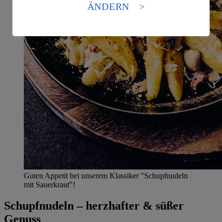
Standards nicht angemessenen Datenschutzniveau an.
ÄNDERN
Es besteht das Risiko eines Zugriffs durch US-
amerikanische Behörden.
Informationen zum Herausgeber der Seite findest du
im
Impressum
Guten Appetit bei unserem Klassiker "Schupfnudeln
mit Sauerkraut"!
Schupfnudeln – herzhafter & süßer
Genuss