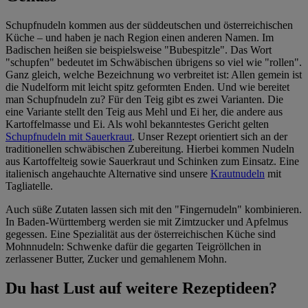
Schupfnudeln kommen aus der süddeutschen und österreichischen
Küche – und haben je nach Region einen anderen Namen. Im
Badischen heißen sie beispielsweise "Bubespitzle". Das Wort
"schupfen" bedeutet im Schwäbischen übrigens so viel wie "rollen".
Ganz gleich, welche Bezeichnung wo verbreitet ist: Allen gemein ist
die Nudelform mit leicht spitz geformten Enden. Und wie bereitet
man Schupfnudeln zu? Für den Teig gibt es zwei Varianten. Die
eine Variante stellt den Teig aus Mehl und Ei her, die andere aus
Kartoffelmasse und Ei. Als wohl bekanntestes Gericht gelten
Schupfnudeln mit Sauerkraut
. Unser Rezept orientiert sich an der
traditionellen schwäbischen Zubereitung. Hierbei kommen Nudeln
aus Kartoffelteig sowie Sauerkraut und Schinken zum Einsatz. Eine
italienisch angehauchte Alternative sind unsere
Krautnudeln
mit
Tagliatelle.
Auch süße Zutaten lassen sich mit den "Fingernudeln" kombinieren.
In Baden-Württemberg werden sie mit Zimtzucker und Apfelmus
gegessen. Eine Spezialität aus der österreichischen Küche sind
Mohnnudeln: Schwenke dafür die gegarten Teigröllchen in
zerlassener Butter, Zucker und gemahlenem Mohn.
Du hast Lust auf weitere Rezeptideen?