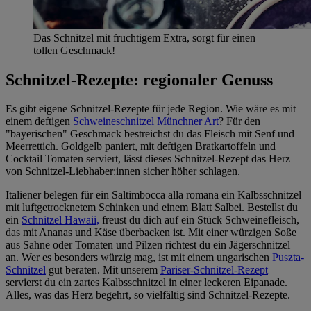
Das Schnitzel mit fruchtigem Extra, sorgt für einen
tollen Geschmack!
Schnitzel-Rezepte: regionaler Genuss
Es gibt eigene Schnitzel-Rezepte für jede Region. Wie wäre es mit
einem deftigen
Schweineschnitzel Münchner Art
? Für den
"bayerischen" Geschmack bestreichst du das Fleisch mit Senf und
Meerrettich. Goldgelb paniert, mit deftigen Bratkartoffeln und
Cocktail Tomaten serviert, lässt dieses Schnitzel-Rezept das Herz
von Schnitzel-Liebhaber:innen sicher höher schlagen.
Italiener belegen für ein Saltimbocca alla romana ein Kalbsschnitzel
mit luftgetrocknetem Schinken und einem Blatt Salbei. Bestellst du
ein
Schnitzel Hawaii,
freust du dich auf ein Stück Schweinefleisch,
das mit Ananas und Käse überbacken ist. Mit einer würzigen Soße
aus Sahne oder Tomaten und Pilzen richtest du ein Jägerschnitzel
an. Wer es besonders würzig mag, ist mit einem ungarischen
Puszta-
Schnitzel
gut beraten. Mit unserem
Pariser-Schnitzel-Rezept
servierst du ein zartes Kalbsschnitzel in einer leckeren Eipanade.
Alles, was das Herz begehrt, so vielfältig sind Schnitzel-Rezepte.