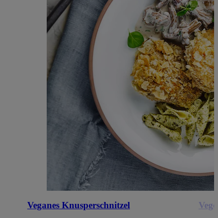
Veganes Knusperschnitzel
Vege