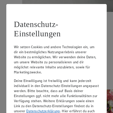
Eingelegte Radieschen
Datenschutz-
Zubereitungsdauer
Einstellungen
8 h 30 min.
Ernährungsweise
Wir setzen Cookies und andere Technologien ein, um
dir ein bestmögliches Nutzungserlebnis unserer
Vegan
Website zu ermöglichen. Wir verwenden deine Daten,
Ernährungsweise
um unsere Website zu personalisieren und dir
möglichst relevante Inhalte anzubieten, sowie für
Glutenfrei
Marketingzwecke.
Ernährungsweise
Deine Einwilligung ist freiwillig und kann jederzeit
Laktosefrei
individuell in den Datenschutz-Einstellungen angepasst
werden. Bitte beachte, dass auf Basis deiner
Einstellungen ggf. nicht mehr alle Funktionalitäten zur
Verfügung stehen. Weitere Erklärungen sowie einen
Link zu den Datenschutz-Einstellungen findest du in
unserer
Datenschutzerklärung
. Hier erfährst du auch