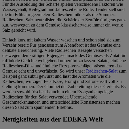
Für die Ausbildung der Schärfe spielen verschiedene Faktoren wie
Wassergehalt, Reifegrad und Jahreszeit eine Rolle. Tendenziell sind
die im Frühjahr geernteten Radieschen milder als die Sommer-
Radieschen. Salz neutralisiert die Schärfe der Senföle übrigens ganz
gut, weswegen zu dem Gemüse klassischerweise immer ein wenig
Salz gereicht wird.
Einfach kurz mit kaltem Wasser waschen und schon sind sie zum
Verzehr bereit: Pur genossen zum Abendbrot ist das Gemüse eine
delikate Bereicherung. Viele Radieschen-Rezepte versuchen
deswegen den kräftigen Eigengeschmack des Gemüses als Zutat für
raffinierte Gerichte weitgehend unberührt zu lassen. Salate, einfache
Radieschen-Dips und ähnliche Rezeptvorschläge präsentieren das
Gemüse echt und unverfälscht. So wird unser
Radieschen-Salat
zum
Beispiel ganz subtil gewürzt und lässt die Aromaten wie die
Radieschen, würzigen Feta-Käse, Honig und Zitronensaft voll zur
Geltung kommen. Der Clou bei der Zubereitung dieses Gerichts: Es
werden sowohl frische als auch in einem Essigsud eingelegte
Radieschen für den Salat verwendet. Überraschende
Geschmacksnuancen und unterschiedliche Konsistenzen machen
diesen Salat zum spannenden Erlebnis.
Neuigkeiten aus der EDEKA Welt