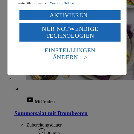
mehr über unsere
Cookie-Policy
.
Verarbeitung deiner personenbezogenen Daten in den
AKTIVIEREN
USA durch Facebook und YouTube:
NUR NOTWENDIGE
Wenn du auf „Aktivieren“ klickst, willigst du im Sinne
TECHNOLOGIEN
des Art. 49 Abs. 1 Satz 1 lit. a) DSGVO ein, dass deine
Daten in den USA verarbeitet werden. Der EuGH sieht
die USA als Land mit einem nach europäischen
EINSTELLUNGEN
Standards nicht angemessenen Datenschutzniveau an.
ÄNDERN
Es besteht das Risiko eines Zugriffs durch US-
amerikanische Behörden.
Informationen zum Herausgeber der Seite findest du
im
Impressum
Mit Video
Sommersalat mit Brombeeren
Zubereitungsdauer
30 min.