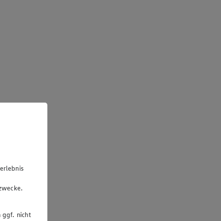
erlebnis
u
gzwecke.
 ggf. nicht