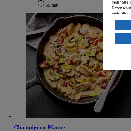
mehr alle 
55 min.
Datenschut
mehr über
Verarbeit
Wenn du au
ein, dass 
einem nach
Risiko ein
Informatio
Champignon-Pfanne