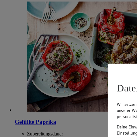
Date
Wir setzen
unserer We
personalis
Gefüllte Paprika
Deine Einwi
Einstellun
Zubereitungsdauer