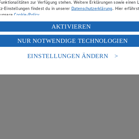
Funktionalitäten zur Verfügung stehen. Weitere Erklärungen sowie einen L
z-Einstellungen findest du in unserer
Datenschutzerklärung
. Hier erfährs
 unsere
Cookie-Policy
.
ung deiner personenbezogenen Daten in den USA durch Facebook und Yo
AKTIVIEREN
f „Aktivieren“ klickst, willigst du im Sinne des Art. 49 Abs. 1 Satz 1 lit
NUR NOTWENDIGE TECHNOLOGIEN
deine Daten in den USA verarbeitet werden. Der EuGH sieht die USA als 
 europäischen Standards nicht angemessenen Datenschutzniveau an. Es b
es Zugriffs durch US-amerikanische Behörden.
EINSTELLUNGEN ÄNDERN
nen zum Herausgeber der Seite findest du im
Impressum