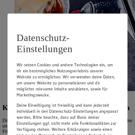
Datenschutz-
Einstellungen
Wir setzen Cookies und andere Technologien ein, um
dir ein bestmögliches Nutzungserlebnis unserer
Website zu ermöglichen. Wir verwenden deine Daten,
um unsere Website zu personalisieren und dir
möglichst relevante Inhalte anzubieten, sowie für
Marketingzwecke.
Wir lieben Frühlingsrollen – mit und ohne Fleisch.
Deine Einwilligung ist freiwillig und kann jederzeit
Kleiner Snack, große Bedeutung in Asien
individuell in den Datenschutz-Einstellungen angepasst
werden. Bitte beachte, dass auf Basis deiner
Die Frühlingsrolle ist in Asien
Streetfood
eine traditionelle Vorspeise
Einstellungen ggf. nicht mehr alle Funktionalitäten zur
und damit essenzieller Teil eines klassischen Festmahls. So haben
Verfügung stehen. Weitere Erklärungen sowie einen
Frühlingsrollen-Rezepte seit jeher eine zentrale Bedeutung beim