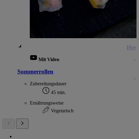
Herb
Mit Video
Sommerrollen
Zubereitungsdauer
45 min.
Ernährungsweise
Vegetarisch