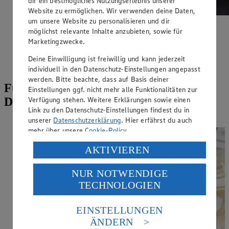
dir ein bestmögliches Nutzungserlebnis unserer
Website zu ermöglichen. Wir verwenden deine Daten,
um unsere Website zu personalisieren und dir
möglichst relevante Inhalte anzubieten, sowie für
Wurst-Gemüse-Spieße
Marketingzwecke.
Zubereitungsdauer
Deine Einwilligung ist freiwillig und kann jederzeit
15 min.
individuell in den Datenschutz-Einstellungen angepasst
werden. Bitte beachte, dass auf Basis deiner
Für erhitzte Fußballgemüter: Leckere
Einstellungen ggf. nicht mehr alle Funktionalitäten zur
Verfügung stehen. Weitere Erklärungen sowie einen
Drinks zur Abkühlung
Link zu den Datenschutz-Einstellungen findest du in
unserer
Datenschutzerklärung
. Hier erfährst du auch
mehr über unsere
Cookie-Policy
.
Verarbeitung deiner personenbezogenen Daten in den
AKTIVIEREN
USA durch Facebook und YouTube:
NUR NOTWENDIGE
Wenn du auf „Aktivieren“ klickst, willigst du im Sinne
TECHNOLOGIEN
des Art. 49 Abs. 1 Satz 1 lit. a) DSGVO ein, dass deine
Daten in den USA verarbeitet werden. Der EuGH sieht
die USA als Land mit einem nach europäischen
EINSTELLUNGEN
Standards nicht angemessenen Datenschutzniveau an.
ÄNDERN
Es besteht das Risiko eines Zugriffs durch US-