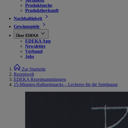
Sortiment
Produktsuche
Produktherkunft
Nachhaltigkeit
Gewinnspiele
Über EDEKA
EDEKA App
Newsletter
Verbund
Jobs
Zur Startseite
Rezeptwelt
EDEKA Rezeptsammlungen
15-Minuten-Halbzeitsnacks – Leckeres für die Spielpause