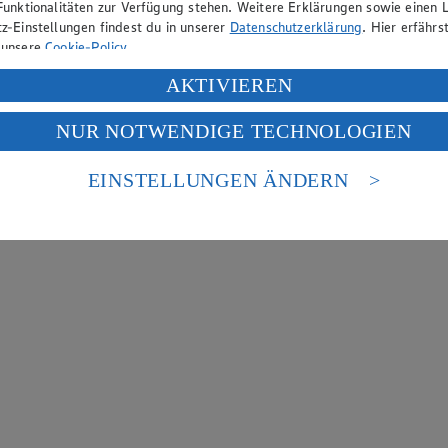
Funktionalitäten zur Verfügung stehen. Weitere Erklärungen sowie einen L
z-Einstellungen findest du in unserer
Datenschutzerklärung
. Hier erfährs
 unsere
Cookie-Policy
.
ung deiner personenbezogenen Daten in den USA durch Facebook und Yo
AKTIVIEREN
f „Aktivieren“ klickst, willigst du im Sinne des Art. 49 Abs. 1 Satz 1 lit
NUR NOTWENDIGE TECHNOLOGIEN
deine Daten in den USA verarbeitet werden. Der EuGH sieht die USA als 
 europäischen Standards nicht angemessenen Datenschutzniveau an. Es b
es Zugriffs durch US-amerikanische Behörden.
EINSTELLUNGEN ÄNDERN
nen zum Herausgeber der Seite findest du im
Impressum