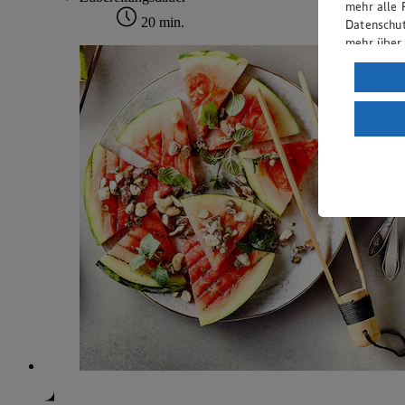
mehr alle 
20 min.
Datenschut
mehr über
Verarbeit
Wenn du au
ein, dass 
einem nach
Risiko ein
Informatio