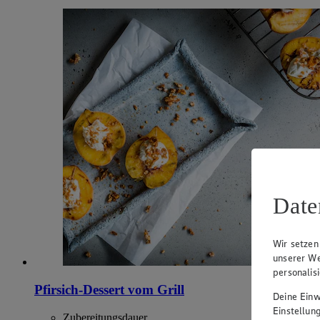
Date
Wir setzen
unserer We
personalis
Pfirsich-Dessert vom Grill
Deine Einwi
Einstellun
Zubereitungsdauer