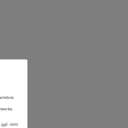
erlebnis
u
gzwecke.
 ggf. nicht