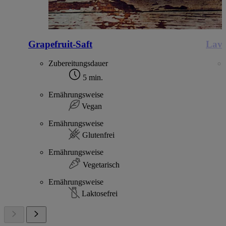
Grapefruit-Saft
Lave
Zubereitungsdauer
5 min.
Ernährungsweise
Vegan
Ernährungsweise
Glutenfrei
Ernährungsweise
Vegetarisch
Ernährungsweise
Laktosefrei