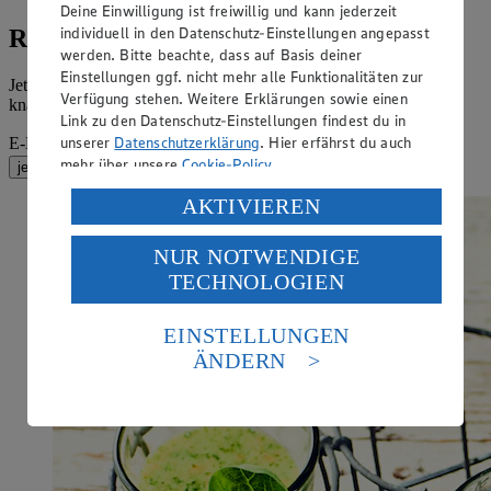
Deine Einwilligung ist freiwillig und kann jederzeit
individuell in den Datenschutz-Einstellungen angepasst
Rezepte, Gewinnspiele und Angebote
werden. Bitte beachte, dass auf Basis deiner
Einstellungen ggf. nicht mehr alle Funktionalitäten zur
Jetzt zum Newsletter anmelden und leckere Rezeptideen sowie
Verfügung stehen. Weitere Erklärungen sowie einen
knackfrische Angebote Ihres EDEKA Marktes erhalten.
Link zu den Datenschutz-Einstellungen findest du in
unserer
Datenschutzerklärung
. Hier erfährst du auch
E-Mail-Adresse (Pflichtfeld)
mehr über unsere
Cookie-Policy
.
jetzt anmelden
Verarbeitung deiner personenbezogenen Daten in den
AKTIVIEREN
USA durch Facebook und YouTube:
NUR NOTWENDIGE
Wenn du auf „Aktivieren“ klickst, willigst du im Sinne
TECHNOLOGIEN
des Art. 49 Abs. 1 Satz 1 lit. a) DSGVO ein, dass deine
Daten in den USA verarbeitet werden. Der EuGH sieht
die USA als Land mit einem nach europäischen
EINSTELLUNGEN
Standards nicht angemessenen Datenschutzniveau an.
ÄNDERN
Es besteht das Risiko eines Zugriffs durch US-
amerikanische Behörden.
Informationen zum Herausgeber der Seite findest du
im
Impressum