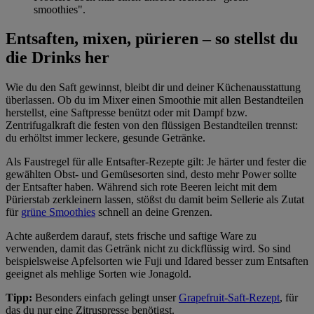
smoothies".
Entsaften, mixen, pürieren – so stellst du
die Drinks her
Wie du den Saft gewinnst, bleibt dir und deiner Küchenausstattung
überlassen. Ob du im Mixer einen Smoothie mit allen Bestandteilen
herstellst, eine Saftpresse benützt oder mit Dampf bzw.
Zentrifugalkraft die festen von den flüssigen Bestandteilen trennst:
du erhöltst immer leckere, gesunde Getränke.
Als Faustregel für alle Entsafter-Rezepte gilt: Je härter und fester die
gewählten Obst- und Gemüsesorten sind, desto mehr Power sollte
der Entsafter haben. Während sich rote Beeren leicht mit dem
Pürierstab zerkleinern lassen, stößst du damit beim Sellerie als Zutat
für
grüne Smoothies
schnell an deine Grenzen.
Achte außerdem darauf, stets frische und saftige Ware zu
verwenden, damit das Getränk nicht zu dickflüssig wird. So sind
beispielsweise Apfelsorten wie Fuji und Idared besser zum Entsaften
geeignet als mehlige Sorten wie Jonagold.
Tipp:
Besonders einfach gelingt unser
Grapefruit-Saft-Rezept
, für
das du nur eine Zitruspresse benötigst.