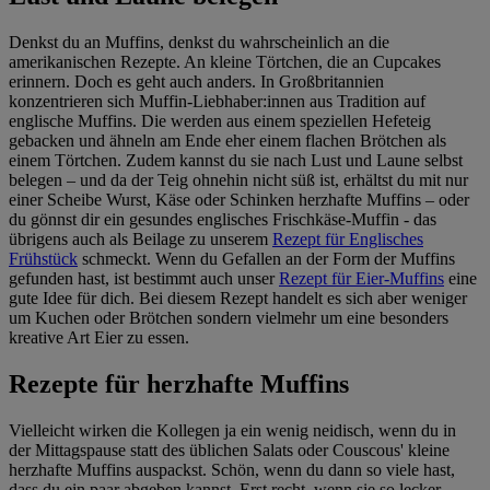
Denkst du an Muffins, denkst du wahrscheinlich an die
amerikanischen Rezepte. An kleine Törtchen, die an Cupcakes
erinnern. Doch es geht auch anders. In Großbritannien
konzentrieren sich Muffin-Liebhaber:innen aus Tradition auf
englische Muffins. Die werden aus einem speziellen Hefeteig
gebacken und ähneln am Ende eher einem flachen Brötchen als
einem Törtchen. Zudem kannst du sie nach Lust und Laune selbst
belegen – und da der Teig ohnehin nicht süß ist, erhältst du mit nur
einer Scheibe Wurst, Käse oder Schinken herzhafte Muffins – oder
du gönnst dir ein gesundes englisches Frischkäse-Muffin - das
übrigens auch als Beilage zu unserem
Rezept für Englisches
Frühstück
schmeckt. Wenn du Gefallen an der Form der Muffins
gefunden hast, ist bestimmt auch unser
Rezept für Eier-Muffins
eine
gute Idee für dich. Bei diesem Rezept handelt es sich aber weniger
um Kuchen oder Brötchen sondern vielmehr um eine besonders
kreative Art Eier zu essen.
Rezepte für herzhafte Muffins
Vielleicht wirken die Kollegen ja ein wenig neidisch, wenn du in
der Mittagspause statt des üblichen Salats oder Couscous' kleine
herzhafte Muffins auspackst. Schön, wenn du dann so viele hast,
dass du ein paar abgeben kannst. Erst recht, wenn sie so lecker