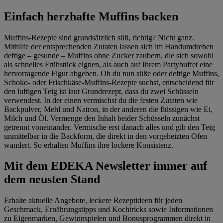
Einfach herzhafte Muffins backen
Muffins-Rezepte sind grundsätzlich süß, richtig? Nicht ganz.
Mithilfe der entsprechenden Zutaten lassen sich im Handumdrehen
deftige – gesunde – Muffins ohne Zucker zaubern, die sich sowohl
als schnelles Frühstück eignen, als auch auf Ihrem Partybuffet eine
hervorragende Figur abgeben. Ob du nun süße oder deftige Muffins,
Schoko- oder Frischkäse-Muffins-Rezepte suchst, entscheidend für
den luftigen Teig ist laut Grundrezept, dass du zwei Schüsseln
verwendest. In der einen vermischst du die festen Zutaten wie
Backpulver, Mehl und Natron, in der anderen die flüssigen wie Ei,
Milch und Öl. Vermenge den Inhalt beider Schüsseln zunächst
getrennt voneinander. Vermische erst danach alles und gib den Teig
unmittelbar in die Backform, die direkt in den vorgeheizten Ofen
wandert. So erhalten Muffins ihre lockere Konsistenz.
Mit dem EDEKA Newsletter immer auf
dem neusten Stand
Erhalte aktuelle Angebote, leckere Rezeptideen für jeden
Geschmack, Ernährungstipps und Kochtricks sowie Informationen
zu Eigenmarken, Gewinnspielen und Bonusprogrammen direkt in