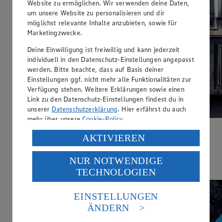
Website zu ermöglichen. Wir verwenden deine Daten,
um unsere Website zu personalisieren und dir
möglichst relevante Inhalte anzubieten, sowie für
Marketingzwecke.
Deine Einwilligung ist freiwillig und kann jederzeit
individuell in den Datenschutz-Einstellungen angepasst
werden. Bitte beachte, dass auf Basis deiner
Einstellungen ggf. nicht mehr alle Funktionalitäten zur
Verfügung stehen. Weitere Erklärungen sowie einen
Link zu den Datenschutz-Einstellungen findest du in
unserer
Datenschutzerklärung
. Hier erfährst du auch
mehr über unsere
Cookie-Policy
.
Cheeseburger Muffins
Verarbeitung deiner personenbezogenen Daten in den
AKTIVIEREN
USA durch Facebook und YouTube:
Zubereitungsdauer
NUR NOTWENDIGE
Wenn du auf „Aktivieren“ klickst, willigst du im Sinne
40 min.
TECHNOLOGIEN
des Art. 49 Abs. 1 Satz 1 lit. a) DSGVO ein, dass deine
Daten in den USA verarbeitet werden. Der EuGH sieht
die USA als Land mit einem nach europäischen
EINSTELLUNGEN
Standards nicht angemessenen Datenschutzniveau an.
ÄNDERN
Es besteht das Risiko eines Zugriffs durch US-
amerikanische Behörden.