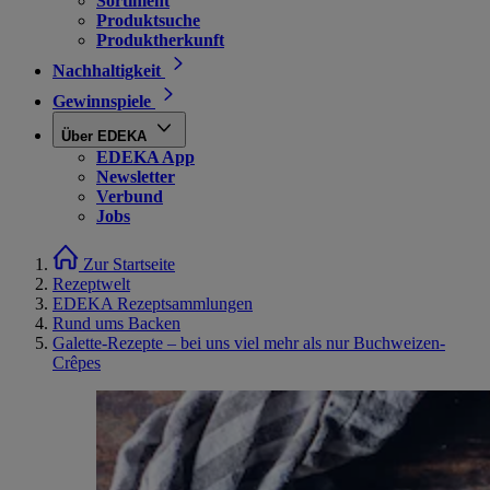
Sortiment
Produktsuche
Produktherkunft
Nachhaltigkeit
Gewinnspiele
Über EDEKA
EDEKA App
Newsletter
Verbund
Jobs
Zur Startseite
Rezeptwelt
EDEKA Rezeptsammlungen
Rund ums Backen
Galette-Rezepte – bei uns viel mehr als nur Buchweizen-
Crêpes