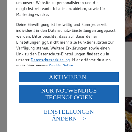
um unsere Website zu personalisieren und dir
möglichst relevante Inhalte anzubieten, sowie für
Marketingzwecke.
Deine Einwilligung ist freiwillig und kann jederzeit
individuell in den Datenschutz-Einstellungen angepasst
werden. Bitte beachte, dass auf Basis deiner
Einstellungen ggf. nicht mehr alle Funktionalitäten zur
Verfügung stehen. Weitere Erklärungen sowie einen
Vegane Galette mit Kartoffeln und Zwiebeln
Link zu den Datenschutz-Einstellungen findest du in
unserer
Datenschutzerklärung
. Hier erfährst du auch
Zubereitungsdauer
mehr über unsere
Cookie-Policy
.
2 h 20 min.
Verarbeitung deiner personenbezogenen Daten in den
AKTIVIEREN
Ernährungsweise
USA durch Facebook und YouTube:
Vegan
NUR NOTWENDIGE
Wenn du auf „Aktivieren“ klickst, willigst du im Sinne
TECHNOLOGIEN
des Art. 49 Abs. 1 Satz 1 lit. a) DSGVO ein, dass deine
Daten in den USA verarbeitet werden. Der EuGH sieht
die USA als Land mit einem nach europäischen
EINSTELLUNGEN
Standards nicht angemessenen Datenschutzniveau an.
ÄNDERN
Es besteht das Risiko eines Zugriffs durch US-
amerikanische Behörden.