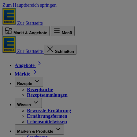
Zum Hauptbereich springen
Zur Startseite
Markt & Angebote
Menü
Zur Startseite
Schließen
Angebote
Märkte
Rezepte
Rezeptsuche
Rezeptsammlungen
Wissen
Bewusste Ernährung
Ernährungsformen
Lebensmittelwissen
Marken & Produkte