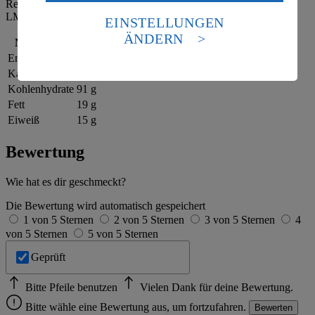
Daten in den USA verarbeitet werden. Der EuGH sieht
Referenzmenge für einen durchschnittlichen Erwachsenen laut
LMIV (8.400 kJ/2.000 kcal).
die USA als Land mit einem nach europäischen
EINSTELLUNGEN
Standards nicht angemessenen Datenschutzniveau an.
ÄNDERN
Nährwerte
pro Portion
Es besteht das Risiko eines Zugriffs durch US-
Energie
2.332 kj (28 %)
amerikanische Behörden.
Kalorien
557 kcal (28 %)
Informationen zum Herausgeber der Seite findest du
Kohlenhydrate
91 g
im
Impressum
Fett
19 g
Eiweiß
15 g
Bewertung
Wie hat es dir geschmeckt?
Die Bewertung wird automatisch gespeichert
1 von 5 Sternen
2 von 5 Sternen
3 von 5 Sternen
4
von 5 Sternen
5 von 5 Sternen
Geprüft
Bitte Pfeile benutzen
Vielen Dank für deine Bewertung.
Bitte wähle eine Bewertung aus, um fortzufahren.
Bewerten