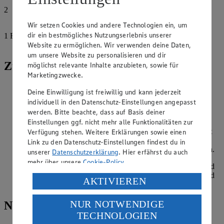
2
Feigen
Wir setzen Cookies und andere Technologien ein, um
dir ein bestmögliches Nutzungserlebnis unserer
1
EL
Website zu ermöglichen. Wir verwenden deine Daten,
Pekanuss
um unsere Website zu personalisieren und dir
Zubereitung
möglichst relevante Inhalte anzubieten, sowie für
Marketingzwecke.
Haferflocken zusammen mit der Sojadrink und Vanille ein
Deine Einwilligung ist freiwillig und kann jederzeit
paar Minuten köcheln lassen, kurz beiseite stellen.
individuell in den Datenschutz-Einstellungen angepasst
werden. Bitte beachte, dass auf Basis deiner
Vegane Butter in einer Pfanne schmelzen, dann den
Einstellungen ggf. nicht mehr alle Funktionalitäten zur
Rohrzucker unterrühren, bis dieser sich etwas aufgelöst hat.
Zitronensaft und Zimt hinzufügen und die Apfelspalten (mit
Verfügung stehen. Weitere Erklärungen sowie einen
Schale) für 4-5 Minuten darin karamellisieren lassen,
Link zu den Datenschutz-Einstellungen findest du in
gelegentlich wenden. Anschließend die Rosinen unterheben.
unserer
Datenschutzerklärung
. Hier erfährst du auch
mehr über unsere
Cookie-Policy
.
Pekannüsse grob hacken. Porridge in 2 Schüsseln füllen und
mit den Apfelspalten toppen. Mit aufgeschnittener Feige und
Verarbeitung deiner personenbezogenen Daten in den
AKTIVIEREN
Pekannussstückchen verfeinern.
USA durch Facebook und YouTube:
NUR NOTWENDIGE
Nährwerte
Wenn du auf „Aktivieren“ klickst, willigst du im Sinne
TECHNOLOGIEN
des Art. 49 Abs. 1 Satz 1 lit. a) DSGVO ein, dass deine