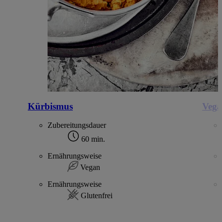
Kürbismus
Vega
Zubereitungsdauer
60 min.
Ernährungsweise
Vegan
Ernährungsweise
Glutenfrei