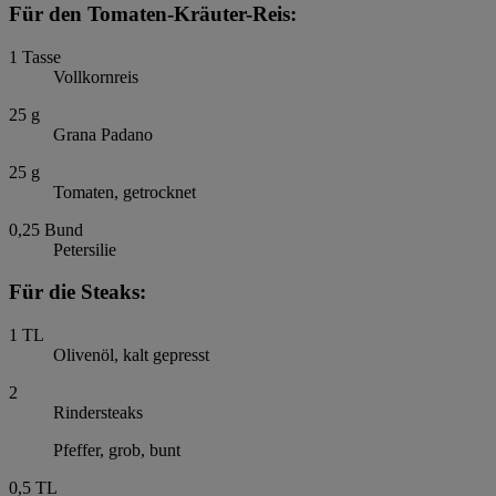
Für den Tomaten-Kräuter-Reis:
1
Tasse
Vollkornreis
25
g
Grana Padano
25
g
Tomaten, getrocknet
0,25
Bund
Petersilie
Für die Steaks:
1
TL
Olivenöl, kalt gepresst
2
Rindersteaks
Pfeffer, grob, bunt
0,5
TL