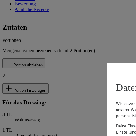
Bewertung
Ähnliche Rezepte
Zutaten
Portionen
Mengenangaben beziehen sich auf
2
Portion(en).
Portion abziehen
2
Date
Portion hinzufügen
Für das Dressing:
Wir setzen
unserer We
3
TL
personalis
Walnussessig
Deine Einwi
1
TL
Einstellun
Olivenöl, kalt gepresst