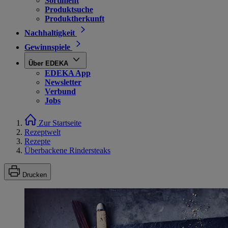
Sortiment
Produktsuche
Produktherkunft
Nachhaltigkeit
Gewinnspiele
Über EDEKA
EDEKA App
Newsletter
Verbund
Jobs
Zur Startseite
Rezeptwelt
Rezepte
Überbackene Rindersteaks
Drucken