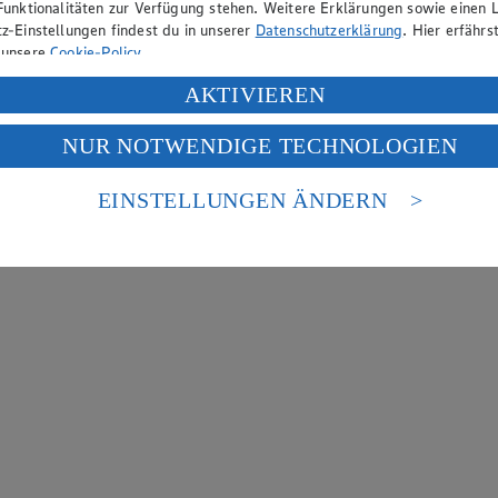
Funktionalitäten zur Verfügung stehen. Weitere Erklärungen sowie einen L
z-Einstellungen findest du in unserer
Datenschutzerklärung
. Hier erfährs
 unsere
Cookie-Policy
.
ung deiner personenbezogenen Daten in den USA durch Facebook und Yo
AKTIVIEREN
f „Aktivieren“ klickst, willigst du im Sinne des Art. 49 Abs. 1 Satz 1 lit
NUR NOTWENDIGE TECHNOLOGIEN
deine Daten in den USA verarbeitet werden. Der EuGH sieht die USA als 
 europäischen Standards nicht angemessenen Datenschutzniveau an. Es b
es Zugriffs durch US-amerikanische Behörden.
EINSTELLUNGEN ÄNDERN
nen zum Herausgeber der Seite findest du im
Impressum