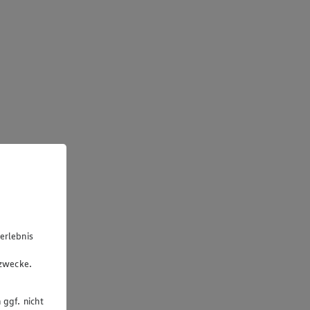
erlebnis
u
gzwecke.
 ggf. nicht