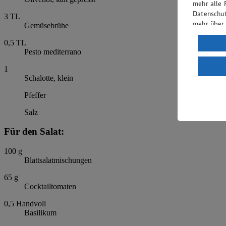
mehr alle 
Datenschut
3
TL
mehr über
Gemüsebrühe
Verarbeit
0,5
TL
Pesto mediterrano
Wenn du au
ein, dass 
1
Schalotte, klein
einem nach
Risiko ein
Pfeffer
Informatio
Salz
Für den Salat:
100
g
Blattsalatmischungen
65
g
Cocktailtomaten
0,5
Handvoll
Basilikum