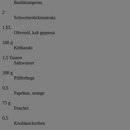
Basilikumpesto
2
Schweinerückensteaks
1
EL
Olivenöl, kalt gepresst
100
g
Kritharaki
1,5
Tassen
Salzwasser
200
g
Pfifferlinge
0,5
Paprikas, orange
75
g
Fenchel
0,5
Knoblauchzehen