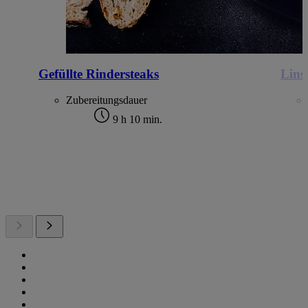
Gefüllte Rindersteaks
Lins
Zubereitungsdauer
9 h 10 min.