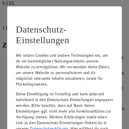
0,5
EL
Petersilie, fein geschnitten
Salz
Datenschutz-
1
EL
Ajvar-Paste
Einstellungen
Zubereitung
Wir setzen Cookies und andere Technologien ein, um
Käse mit der Gabel zerdrücken, mit Pesto vermischen und je
dir ein bestmögliches Nutzungserlebnis unserer
2 TL der Mischung in die Steaks einfüllen, dabei darauf
Website zu ermöglichen. Wir verwenden deine Daten,
achten, dass sich die Käsemasse in der Mitte der Steaks
um unsere Website zu personalisieren und dir
befindet und der Rand der Tasche etwa 1 cm ungefüllt bleibt.
möglichst relevante Inhalte anzubieten, sowie für
Die Fleischstücke in diesem Bereich festdrücken.
Marketingzwecke.
Die Hälfte des Öls mit einem Tropfen Wasser in eine Pfanne
geben. Wenn dieser anfängt zu brutzeln, die Steaks
Deine Einwilligung ist freiwillig und kann jederzeit
hineingeben und auf jeder Seite ca. 5 Minuten anbraten.
individuell in den Datenschutz-Einstellungen angepasst
werden. Bitte beachte, dass auf Basis deiner
Kritharaki mit Salzwasser aufkochen und bei milder Hitze ca.
Einstellungen ggf. nicht mehr alle Funktionalitäten zur
20 Minuten im geschlossenen Topf garen, dabei immer
Verfügung stehen. Weitere Erklärungen sowie einen
wieder umrühren.
Link zu den Datenschutz-Einstellungen findest du in
unserer
Datenschutzerklärung
. Hier erfährst du auch
Pfifferlinge putzen und in mundgerechte Stücke schneiden.