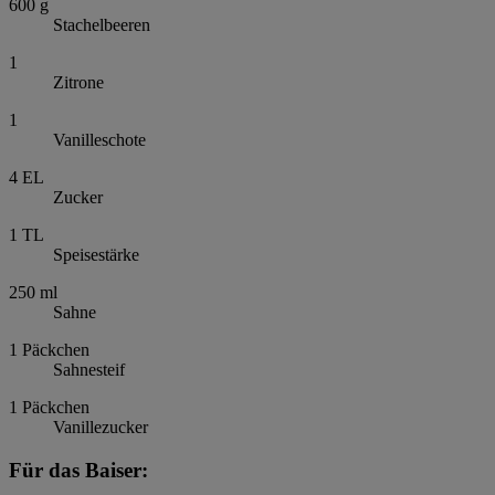
600
g
Stachelbeeren
1
Zitrone
1
Vanilleschote
4
EL
Zucker
1
TL
Speisestärke
250
ml
Sahne
1
Päckchen
Sahnesteif
1
Päckchen
Vanillezucker
Für das Baiser: