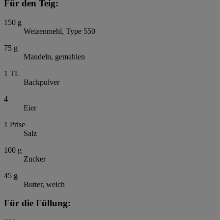
Für den Teig:
150
g
Weizenmehl, Type 550
75
g
Mandeln, gemahlen
1
TL
Backpulver
4
Eier
1
Prise
Salz
100
g
Zucker
45
g
Butter, weich
Für die Füllung: