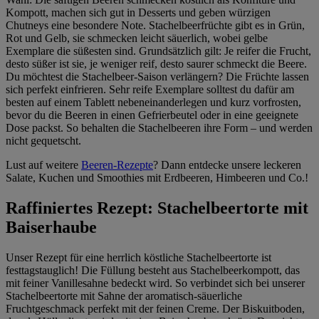
Kompott, machen sich gut in Desserts und geben würzigen
Chutneys eine besondere Note. Stachelbeerfrüchte gibt es in Grün,
Rot und Gelb, sie schmecken leicht säuerlich, wobei gelbe
Exemplare die süßesten sind. Grundsätzlich gilt: Je reifer die Frucht,
desto süßer ist sie, je weniger reif, desto saurer schmeckt die Beere.
Du möchtest die Stachelbeer-Saison verlängern? Die Früchte lassen
sich perfekt einfrieren. Sehr reife Exemplare solltest du dafür am
besten auf einem Tablett nebeneinanderlegen und kurz vorfrosten,
bevor du die Beeren in einen Gefrierbeutel oder in eine geeignete
Dose packst. So behalten die Stachelbeeren ihre Form – und werden
nicht gequetscht.
Lust auf weitere
Beeren-Rezepte
? Dann entdecke unsere leckeren
Salate, Kuchen und Smoothies mit Erdbeeren, Himbeeren und Co.!
Raffiniertes Rezept: Stachelbeertorte mit
Baiserhaube
Unser Rezept für eine herrlich köstliche Stachelbeertorte ist
festtagstauglich! Die Füllung besteht aus Stachelbeerkompott, das
mit feiner Vanillesahne bedeckt wird. So verbindet sich bei unserer
Stachelbeertorte mit Sahne der aromatisch-säuerliche
Fruchtgeschmack perfekt mit der feinen Creme. Der Biskuitboden,