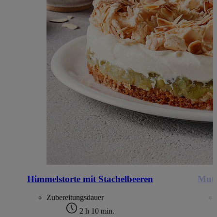
Himmelstorte mit Stachelbeeren
Mutt
Zubereitungsdauer
2 h 10 min.