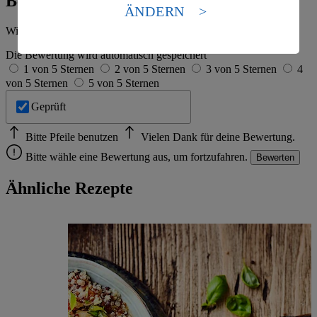
Bewertung
Standards nicht angemessenen Datenschutzniveau an.
ÄNDERN
Es besteht das Risiko eines Zugriffs durch US-
Wie hat es dir geschmeckt?
amerikanische Behörden.
Die Bewertung wird automatisch gespeichert
Informationen zum Herausgeber der Seite findest du
1 von 5 Sternen
2 von 5 Sternen
3 von 5 Sternen
4
im
Impressum
von 5 Sternen
5 von 5 Sternen
Geprüft
Bitte Pfeile benutzen
Vielen Dank für deine Bewertung.
Bitte wähle eine Bewertung aus, um fortzufahren.
Bewerten
Ähnliche Rezepte