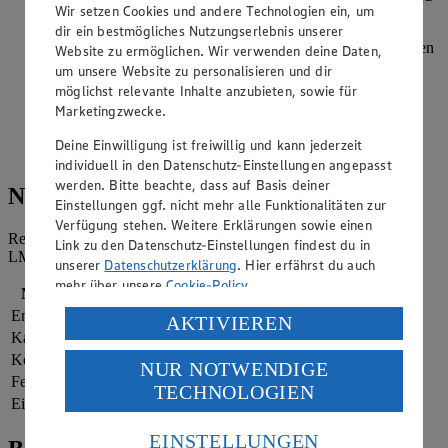
Wir setzen Cookies und andere Technologien ein, um
in sehr kleine Würfel schneiden.
dir ein bestmögliches Nutzungserlebnis unserer
Olivenöl in der Pfanne erhitzen und die Zwiebel 3-4 Minuten
Website zu ermöglichen. Wir verwenden deine Daten,
glasig schwitzen. Karotte und Sellerie zugeben, salzen und
um unsere Website zu personalisieren und dir
bei geringer Hitze weitere 15 Minuten sanft garen.
möglichst relevante Inhalte anzubieten, sowie für
Regelmäßig umrühren.
Marketingzwecke.
Soffritto nach Belieben mit Kräutern und Gewürzen
Deine Einwilligung ist freiwillig und kann jederzeit
verfeinern.
individuell in den Datenschutz-Einstellungen angepasst
werden. Bitte beachte, dass auf Basis deiner
Nährwerte
Einstellungen ggf. nicht mehr alle Funktionalitäten zur
Verfügung stehen. Weitere Erklärungen sowie einen
Referenzmenge für einen durchschnittlichen Erwachsenen laut
Link zu den Datenschutz-Einstellungen findest du in
LMIV (8.400 kJ/2.000 kcal).
unserer
Datenschutzerklärung
. Hier erfährst du auch
mehr über unsere
Cookie-Policy
.
Nährwerte
pro Portion
Energie
310 kj (4 %)
Verarbeitung deiner personenbezogenen Daten in den
AKTIVIEREN
Kalorien
74 kcal (4 %)
USA durch Facebook und YouTube:
Kohlenhydrate
7 g
NUR NOTWENDIGE
Wenn du auf „Aktivieren“ klickst, willigst du im Sinne
Fett
5 g
TECHNOLOGIEN
des Art. 49 Abs. 1 Satz 1 lit. a) DSGVO ein, dass deine
Eiweiß
1 g
Daten in den USA verarbeitet werden. Der EuGH sieht
die USA als Land mit einem nach europäischen
EINSTELLUNGEN