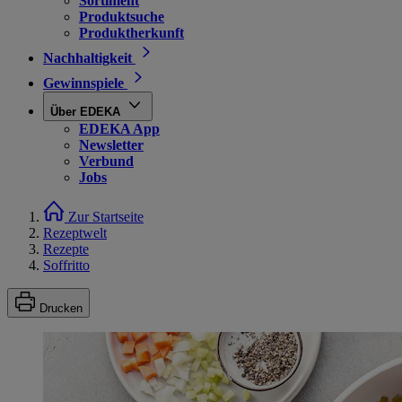
Sortiment
Produktsuche
Produktherkunft
Nachhaltigkeit
Gewinnspiele
Über EDEKA
EDEKA App
Newsletter
Verbund
Jobs
Zur Startseite
Rezeptwelt
Rezepte
Soffritto
Drucken