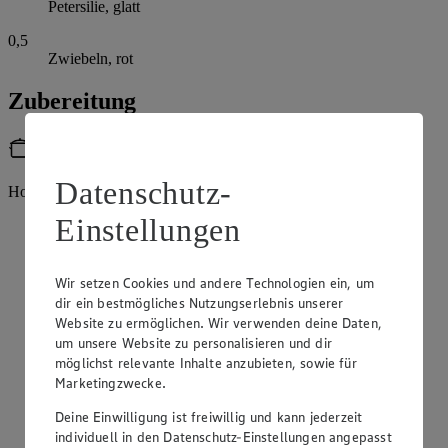
Petersilie, glatt
0,5
Zwiebeln, rot
Zubereitung
Utensilien
Datenschutz-
Holzspieße
Einstellungen
Hähnchenbrust unter fließendem Wasser abspülen, trocken
tupfen und in mundgerechte Stücke schneiden.
Zitrone heiß abspülen, trocken tupfen, die Schale abreiben
Wir setzen Cookies und andere Technologien ein, um
und den Saft auspressen. Knoblauch pellen und durch eine
dir ein bestmögliches Nutzungserlebnis unserer
Knoblauchpresse drücken. Zitronensaft und –abrieb,
Website zu ermöglichen. Wir verwenden deine Daten,
Knoblauch, Tomatenmark, griechischer Joghurt, Olivenöl
um unsere Website zu personalisieren und dir
sowie die Gewürze zu einer Marinade verrühren und die
möglichst relevante Inhalte anzubieten, sowie für
Hähnchenstücke darin einlegen. In einem verschließbaren
Marketingzwecke.
Gefäß für mindestens 2 Stunden, besser über Nacht, im
Kühlschrank ziehen lassen.
Deine Einwilligung ist freiwillig und kann jederzeit
individuell in den Datenschutz-Einstellungen angepasst
Grill oder Grillpfanne anheizen. Die marinierten