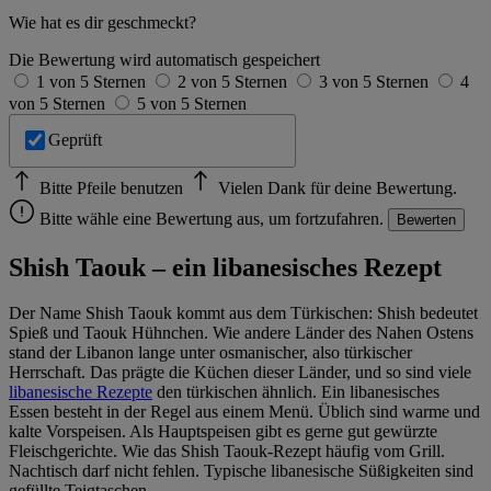
Wie hat es dir geschmeckt?
Die Bewertung wird automatisch gespeichert
1 von 5 Sternen
2 von 5 Sternen
3 von 5 Sternen
4
von 5 Sternen
5 von 5 Sternen
Geprüft
Bitte Pfeile benutzen
Vielen Dank für deine Bewertung.
Bitte wähle eine Bewertung aus, um fortzufahren.
Bewerten
Shish Taouk – ein libanesisches Rezept
Der Name Shish Taouk kommt aus dem Türkischen: Shish bedeutet
Spieß und Taouk Hühnchen. Wie andere Länder des Nahen Ostens
stand der Libanon lange unter osmanischer, also türkischer
Herrschaft. Das prägte die Küchen dieser Länder, und so sind viele
libanesische Rezepte
den türkischen ähnlich. Ein libanesisches
Essen besteht in der Regel aus einem Menü. Üblich sind warme und
kalte Vorspeisen. Als Hauptspeisen gibt es gerne gut gewürzte
Fleischgerichte. Wie das Shish Taouk-Rezept häufig vom Grill.
Nachtisch darf nicht fehlen. Typische libanesische Süßigkeiten sind
gefüllte Teigtaschen.