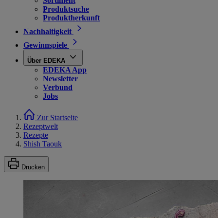
Sortiment
Produktsuche
Produktherkunft
Nachhaltigkeit
Gewinnspiele
Über EDEKA
EDEKA App
Newsletter
Verbund
Jobs
Zur Startseite
Rezeptwelt
Rezepte
Shish Taouk
Drucken