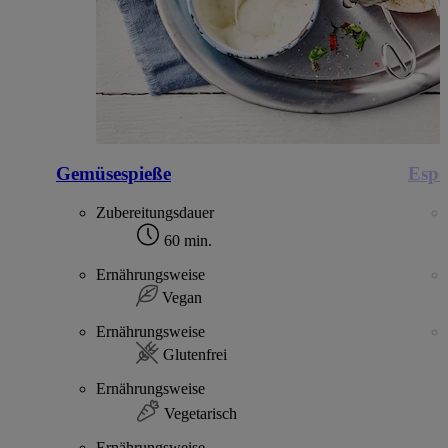
Gemüsespieße
Espe
Zubereitungsdauer
60 min.
Ernährungsweise
Vegan
Ernährungsweise
Glutenfrei
Ernährungsweise
Vegetarisch
Ernährungsweise