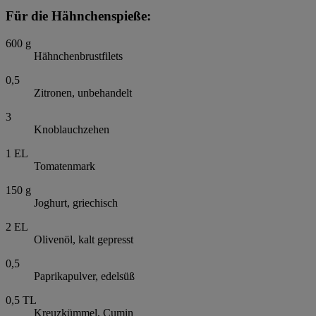
Für die Hähnchenspieße:
600
g
Hähnchenbrustfilets
0,5
Zitronen, unbehandelt
3
Knoblauchzehen
1
EL
Tomatenmark
150
g
Joghurt, griechisch
2
EL
Olivenöl, kalt gepresst
0,5
Paprikapulver, edelsüß
0,5
TL
Kreuzkümmel, Cumin