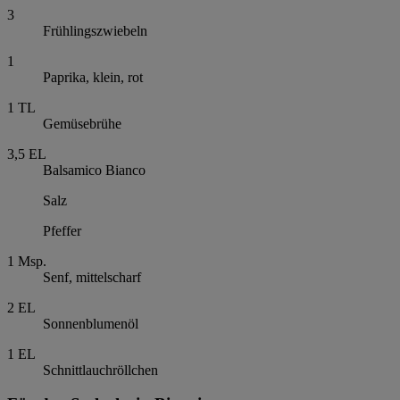
3
Frühlingszwiebeln
1
Paprika, klein, rot
1
TL
Gemüsebrühe
3,5
EL
Balsamico Bianco
Salz
Pfeffer
1
Msp.
Senf, mittelscharf
2
EL
Sonnenblumenöl
1
EL
Schnittlauchröllchen