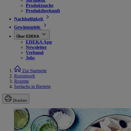
Sortiment
Produktsuche
Produktherkunft
Nachhaltigkeit
Gewinnspiele
Über EDEKA
EDEKA App
Newsletter
Verbund
Jobs
Zur Startseite
Rezeptwelt
Rezepte
Seelachs in Bierteig
Drucken