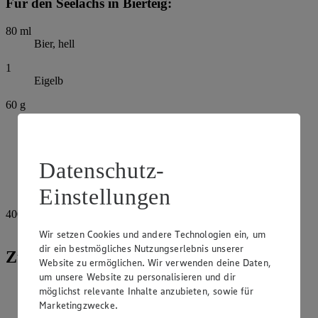
Für den Seelachs in Bierteig:
80
ml
Bier, hell
1
Eigelb
60
g
Weizenmehl
Salz
Datenschutz-
Pfeffer
Einstellungen
Muskatnuss
400
g
Seelachsfilets
Wir setzen Cookies und andere Technologien ein, um
dir ein bestmögliches Nutzungserlebnis unserer
Zubereitung
Website zu ermöglichen. Wir verwenden deine Daten,
um unsere Website zu personalisieren und dir
Für den Teig Bier, Ei und Mehl gründlich verrühren. Falls
möglichst relevante Inhalte anzubieten, sowie für
sich Klümpchen bilden, durch ein Sieb passieren. Mit Salz,
Marketingzwecke.
Pfeffer und Muskat abschmecken und 1 Stunde zugedeckt