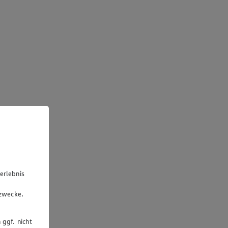
erlebnis
u
gzwecke.
 ggf. nicht