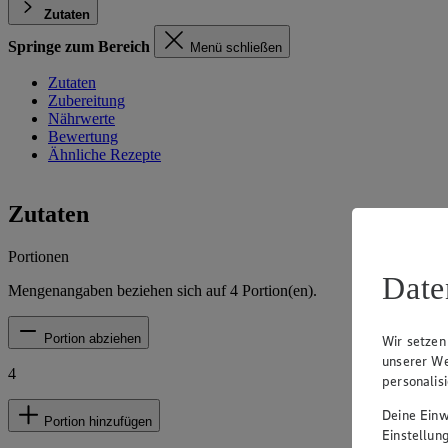
Zutaten
Springe zum Bereich
Menü schließen
Zutaten
Zubereitung
Nährwerte
Bewertung
Ähnliche Rezepte
Zutaten
Portionen
Date
Mengenangaben beziehen sich auf
4
Portion(en).
Portion abziehen
Wir setzen
unserer We
4
personalis
Deine Einwi
Portion hinzufügen
Einstellun