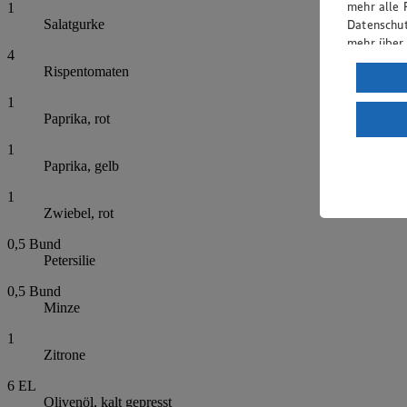
mehr alle 
1
Datenschut
Salatgurke
mehr über
4
Rispentomaten
Verarbeit
1
Wenn du au
Paprika, rot
ein, dass 
einem nach
1
Risiko ein
Paprika, gelb
Informatio
1
Zwiebel, rot
0,5
Bund
Petersilie
0,5
Bund
Minze
1
Zitrone
6
EL
Olivenöl, kalt gepresst