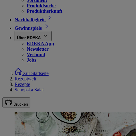
Sortiment
Produktsuche
Produktherkunft
Nachhaltigkeit
Gewinnspiele
Über EDEKA
EDEKA App
Newsletter
Verbund
Jobs
Zur Startseite
Rezeptwelt
Rezepte
Schopska Salat
Drucken