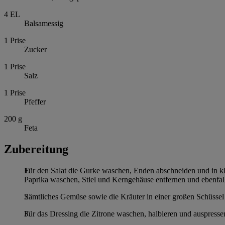
4
EL
Balsamessig
1
Prise
Zucker
1
Prise
Salz
1
Prise
Pfeffer
200
g
Feta
Zubereitung
Für den Salat die Gurke waschen, Enden abschneiden und in kl
Paprika waschen, Stiel und Kerngehäuse entfernen und ebenfalls
Sämtliches Gemüse sowie die Kräuter in einer großen Schüsse
Für das Dressing die Zitrone waschen, halbieren und auspressen