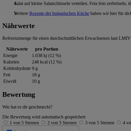
Salat auf kleine Salatschüsseln verteilen. Feta fein zerbröseln, 
Weitere
Rezepte der bulgarischen Küche
haben wir hier für di
Nährwerte
Referenzmenge für einen durchschnittlichen Erwachsenen laut LMIV 
Nährwerte
pro Portion
Energie
1.038 kj (12 %)
Kalorien
248 kcal (12 %)
Kohlenhydrate
9 g
Fett
18 g
Eiweiß
10 g
Bewertung
Wie hat es dir geschmeckt?
Die Bewertung wird automatisch gespeichert
1 von 5 Sternen
2 von 5 Sternen
3 von 5 Sternen
4 vo