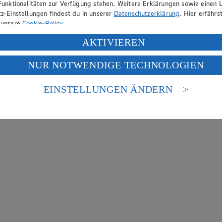
Funktionalitäten zur Verfügung stehen. Weitere Erklärungen sowie einen L
z-Einstellungen findest du in unserer
Datenschutzerklärung
. Hier erfährs
 unsere
Cookie-Policy
.
ung deiner personenbezogenen Daten in den USA durch Facebook und Yo
AKTIVIEREN
f „Aktivieren“ klickst, willigst du im Sinne des Art. 49 Abs. 1 Satz 1 lit
NUR NOTWENDIGE TECHNOLOGIEN
deine Daten in den USA verarbeitet werden. Der EuGH sieht die USA als 
 europäischen Standards nicht angemessenen Datenschutzniveau an. Es b
es Zugriffs durch US-amerikanische Behörden.
EINSTELLUNGEN ÄNDERN
nen zum Herausgeber der Seite findest du im
Impressum