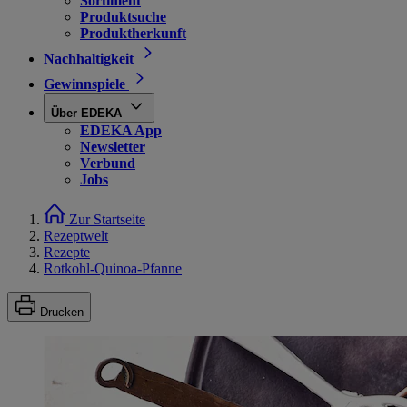
Sortiment
Produktsuche
Produktherkunft
Nachhaltigkeit
Gewinnspiele
Über EDEKA
EDEKA App
Newsletter
Verbund
Jobs
Zur Startseite
Rezeptwelt
Rezepte
Rotkohl-Quinoa-Pfanne
Drucken