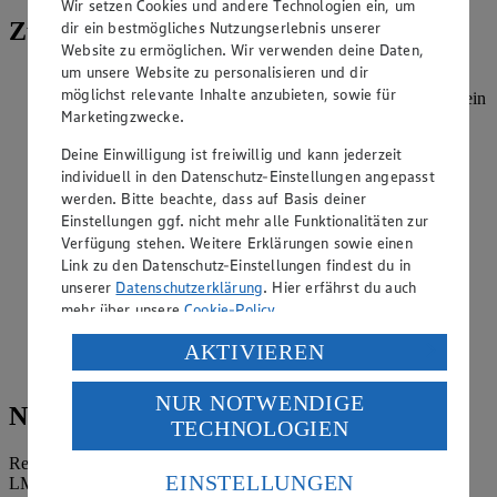
Wir setzen Cookies und andere Technologien ein, um
Zubereitung
dir ein bestmögliches Nutzungserlebnis unserer
Website zu ermöglichen. Wir verwenden deine Daten,
um unsere Website zu personalisieren und dir
Zwiebeln in feine Streifen schneiden und zusammen mit
möglichst relevante Inhalte anzubieten, sowie für
etwas Rapsöl in einer Pfanne anschwitzen. Den Quinoa in ein
Marketingzwecke.
Sieb geben und unter fließendem Wasser abspülen.
Zusammen mit etwas Currypulver in die Pfanne geben.
Deine Einwilligung ist freiwillig und kann jederzeit
individuell in den Datenschutz-Einstellungen angepasst
Mit Orangensaft aufgießen, aufkochen und solange bei
geringer Hitze ca. 10 Minuten köcheln lassen, bis die
werden. Bitte beachte, dass auf Basis deiner
Flüssigkeit vollständig aufgenommen wurde.
Einstellungen ggf. nicht mehr alle Funktionalitäten zur
Verfügung stehen. Weitere Erklärungen sowie einen
Karotten schälen und in Scheiben schneiden.
Link zu den Datenschutz-Einstellungen findest du in
unserer
Datenschutzerklärung
. Hier erfährst du auch
Rapsöl, Karottenscheiben und 400 g Rotkohl hinzugeben,
mehr über unsere
Cookie-Policy
.
durchschwenken und ca. 5 Minuten unter Rühren anrösten.
Die Walnüsse grob hacken und dazugeben.
Verarbeitung deiner personenbezogenen Daten in den
AKTIVIEREN
USA durch Facebook und YouTube:
Mit Salz und Pfeffer abschmecken.
NUR NOTWENDIGE
Wenn du auf „Aktivieren“ klickst, willigst du im Sinne
Nährwerte
TECHNOLOGIEN
des Art. 49 Abs. 1 Satz 1 lit. a) DSGVO ein, dass deine
Daten in den USA verarbeitet werden. Der EuGH sieht
Referenzmenge für einen durchschnittlichen Erwachsenen laut
die USA als Land mit einem nach europäischen
EINSTELLUNGEN
LMIV (8.400 kJ/2.000 kcal).
Standards nicht angemessenen Datenschutzniveau an.