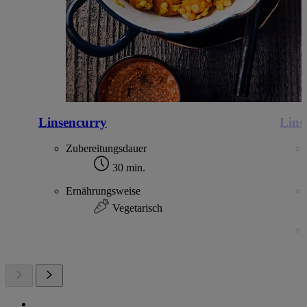
Linsencurry
Lins
Zubereitungsdauer
30 min.
Ernährungsweise
Vegetarisch