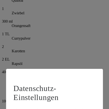
Quinoa
1
Zwiebel
300
ml
Orangensaft
1
TL
Currypulver
2
Karotten
2
EL
Rapsöl
400
g
Rotkohl, aus dem Glas
Salz
Datenschutz-
Pfeffer
Einstellungen
100
g
Walnusskerne