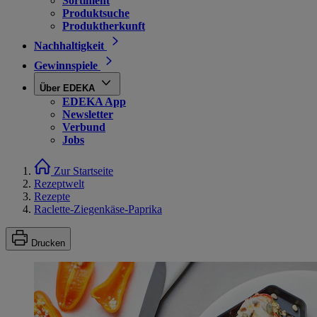
Sortiment
Produktsuche
Produktherkunft
Nachhaltigkeit
Gewinnspiele
Über EDEKA
EDEKA App
Newsletter
Verbund
Jobs
Zur Startseite
Rezeptwelt
Rezepte
Raclette-Ziegenkäse-Paprika
Drucken