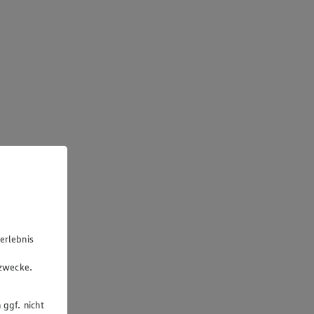
erlebnis
u
gzwecke.
 ggf. nicht