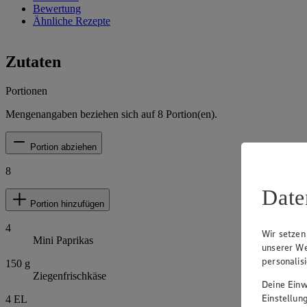
Bewertung
Ähnliche Rezepte
Zutaten
Portionen
Mengenangaben beziehen sich auf
8
Portion(en).
Portion abziehen
8
Date
Portion hinzufügen
4
Wir setzen
Mini Paprikas
unserer We
personalis
150
g
Ziegenfrischkäse
Deine Einwi
Einstellun
4
EL