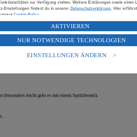
Funktionalitäten zur Verfügung stehen. Weitere Erklärungen sowie einen L
z-Einstellungen findest du in unserer
Datenschutzerklärung
. Hier erfährs
 unsere
Cookie-Policy
.
ung deiner personenbezogenen Daten in den USA durch Facebook und Yo
AKTIVIEREN
f „Aktivieren“ klickst, willigst du im Sinne des Art. 49 Abs. 1 Satz 1 lit
NUR NOTWENDIGE TECHNOLOGIEN
deine Daten in den USA verarbeitet werden. Der EuGH sieht die USA als 
 europäischen Standards nicht angemessenen Datenschutzniveau an. Es b
es Zugriffs durch US-amerikanische Behörden.
EINSTELLUNGEN ÄNDERN
nen zum Herausgeber der Seite findest du im
Impressum
 (besonders leicht geht es mit einem Spritzbeutel).
n.