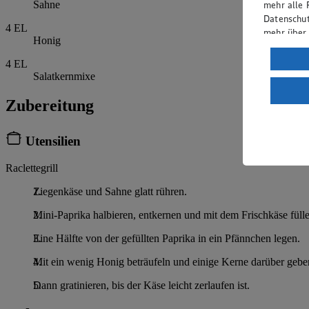
mehr alle 
Sahne
Datenschut
4
EL
mehr über
Honig
Verarbeit
4
EL
Salatkernmixe
Wenn du au
ein, dass 
Zubereitung
einem nach
Risiko ein
Utensilien
Informatio
Raclettegrill
Ziegenkäse und Sahne glatt rühren.
Mini-Paprika halbieren, entkernen und mit dem Frischkäse füllen
Eine Hälfte von der gefüllten Paprika in ein Pfännchen legen.
Mit ein wenig Honig beträufeln und einige Kerne darüber gebe
Dann gratinieren, bis der Käse leicht zerlaufen ist.