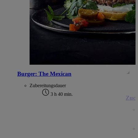
Burger: The Mexican
Zubereitungsdauer
3 h 40 min.
Zucc