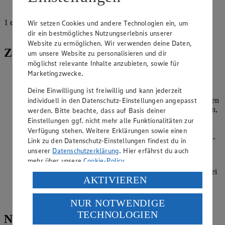
Pfeffer, schwarz, gemahlen
1
etwas
Wir setzen Cookies und andere Technologien ein, um
Meersalz
dir ein bestmögliches Nutzungserlebnis unserer
Website zu ermöglichen. Wir verwenden deine Daten,
Zubereitung
um unsere Website zu personalisieren und dir
möglichst relevante Inhalte anzubieten, sowie für
Marketingzwecke.
Das Putenfleisch waschen, trocken tupfen, und beiseite
stellen.
Deine Einwilligung ist freiwillig und kann jederzeit
individuell in den Datenschutz-Einstellungen angepasst
Für die Marinade Petersilie und Koriander waschen, trocknen
und grob hacken. Die Zwiebeln und den Knoblauch schälen,
werden. Bitte beachte, dass auf Basis deiner
in Stücke schneiden und alles in ein hohes Gefäß geben.
Einstellungen ggf. nicht mehr alle Funktionalitäten zur
Paprika, Kreuzkümmel und Kardamom dazugeben,
Verfügung stehen. Weitere Erklärungen sowie einen
Zitronenschale abreiben und hinzufügen. Olivenöl und 2 EL
Link zu den Datenschutz-Einstellungen findest du in
Zitronensaft ergänzen. Mit einem Stabmixer alles grob zu
unserer
Datenschutzerklärung
. Hier erfährst du auch
einer Masse pürieren.
mehr über unsere
Cookie-Policy
.
Das Putenfleisch hinzugeben und im Kühlschrank etwa zwei
Verarbeitung deiner personenbezogenen Daten in den
AKTIVIEREN
Stunden ziehen lassen.
USA durch Facebook und YouTube:
Anschließend von beiden Seiten grillen.
NUR NOTWENDIGE
Wenn du auf „Aktivieren“ klickst, willigst du im Sinne
TECHNOLOGIEN
des Art. 49 Abs. 1 Satz 1 lit. a) DSGVO ein, dass deine
Nährwerte
Daten in den USA verarbeitet werden. Der EuGH sieht