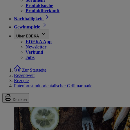
Sortiment
Produktsuche
Produktherkunft
Nachhaltigkeit
Gewinnspiele
Über EDEKA
EDEKA App
Newsletter
Verbund
Jobs
Zur Startseite
Rezeptwelt
Rezepte
Putenbrust mit orientalischer Grillmarinade
Drucken