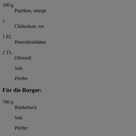
100
g
Paprikas, orange
1
Chilischote, rot
1
EL
Petersilienblätter
2
TL
Olivenöl
Salz
Pfeffer
Für die Burger:
700
g
Rinderhack
Salz
Pfeffer