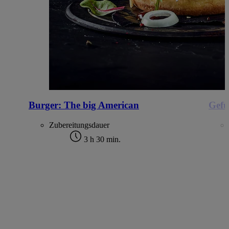
Burger: The big American
Gefü
Zubereitungsdauer
3 h 30 min.