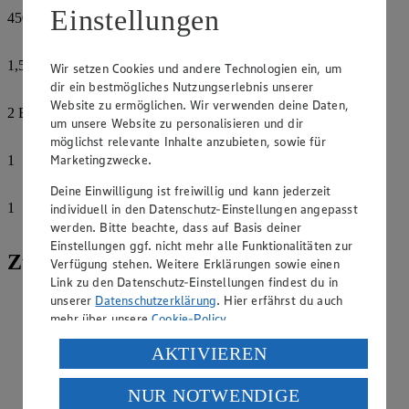
Einstellungen
450
g
Mehl
1,5
EL
Wir setzen Cookies und andere Technologien ein, um
Chiliflocken, getrocknet
dir ein bestmögliches Nutzungserlebnis unserer
Website zu ermöglichen. Wir verwenden deine Daten,
2
EL
um unsere Website zu personalisieren und dir
Butter
möglichst relevante Inhalte anzubieten, sowie für
Marketingzwecke.
1
Ei
Deine Einwilligung ist freiwillig und kann jederzeit
1
individuell in den Datenschutz-Einstellungen angepasst
Eigelb
werden. Bitte beachte, dass auf Basis deiner
Einstellungen ggf. nicht mehr alle Funktionalitäten zur
Zubereitung
Verfügung stehen. Weitere Erklärungen sowie einen
Link zu den Datenschutz-Einstellungen findest du in
unserer
Datenschutzerklärung
. Hier erfährst du auch
Milch, 250 ml warmes Wasser, Hefe und Zucker in einer
Schüssel verrühren, 5 Minuten ruhen lassen. Mehl, Chili,
mehr über unsere
Cookie-Policy
.
Butter und Ei dazugeben. Zuerst mit den Knethaken des
Verarbeitung deiner personenbezogenen Daten in den
Handrührgeräts, dann mit den Händen ca. 10 Minuten zu
AKTIVIEREN
einem geschmeidigen Teig verkneten. Teig abgedeckt 2–3
USA durch Facebook und YouTube:
Stunden gehen lassen.
NUR NOTWENDIGE
Wenn du auf „Aktivieren“ klickst, willigst du im Sinne