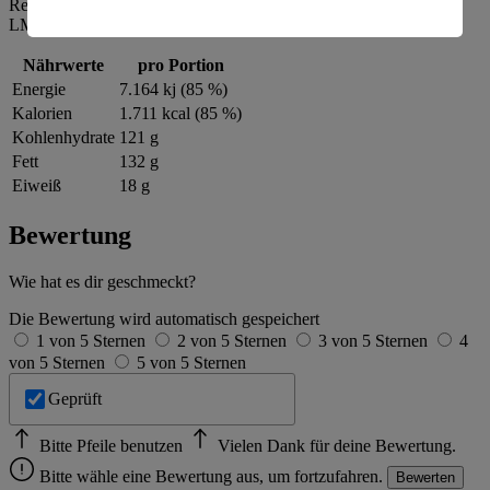
amerikanische Behörden.
Referenzmenge für einen durchschnittlichen Erwachsenen laut
LMIV (8.400 kJ/2.000 kcal).
Informationen zum Herausgeber der Seite findest du
im
Impressum
Nährwerte
pro Portion
Energie
7.164 kj (85 %)
Kalorien
1.711 kcal (85 %)
Kohlenhydrate
121 g
Fett
132 g
Eiweiß
18 g
Bewertung
Wie hat es dir geschmeckt?
Die Bewertung wird automatisch gespeichert
1 von 5 Sternen
2 von 5 Sternen
3 von 5 Sternen
4
von 5 Sternen
5 von 5 Sternen
Geprüft
Bitte Pfeile benutzen
Vielen Dank für deine Bewertung.
Bitte wähle eine Bewertung aus, um fortzufahren.
Bewerten