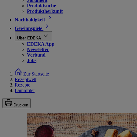
Sortiment
Produktsuche
Produktherkunft
Nachhaltigkeit
Gewinnspiele
Über EDEKA
EDEKA App
Newsletter
Verbund
Jobs
Zur Startseite
Rezeptwelt
Rezepte
Lammfilet
Drucken