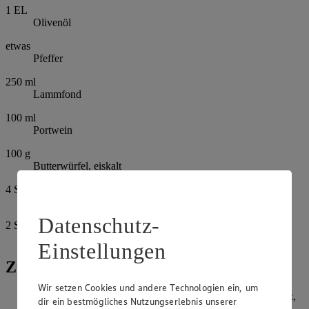
1
EL
Olivenöl
etwas
Pfeffer
250
ml
Lammfond
100
ml
Portwein
100
g
Butterwürfel, eiskalt
4
Stücke
Filoteig
Datenschutz-
2
Stücke
Eigelbe
Einstellungen
Zubereitung
Wir setzen Cookies und andere Technologien ein, um
Für das Lammfilet die Aprikosen, 2/3 der Butter, etwas Salz,
dir ein bestmögliches Nutzungserlebnis unserer
Sternanis, Nelken, Pfeffer, Zimt und Fenchel mit einer