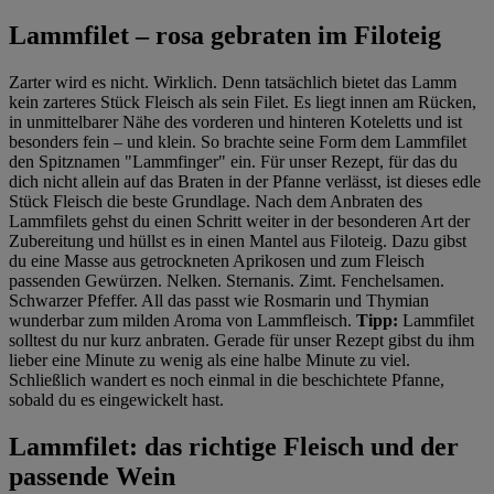
Lammfilet – rosa gebraten im Filoteig
Zarter wird es nicht. Wirklich. Denn tatsächlich bietet das Lamm
kein zarteres Stück Fleisch als sein Filet. Es liegt innen am Rücken,
in unmittelbarer Nähe des vorderen und hinteren Koteletts und ist
besonders fein – und klein. So brachte seine Form dem Lammfilet
den Spitznamen "Lammfinger" ein. Für unser Rezept, für das du
dich nicht allein auf das Braten in der Pfanne verlässt, ist dieses edle
Stück Fleisch die beste Grundlage. Nach dem Anbraten des
Lammfilets gehst du einen Schritt weiter in der besonderen Art der
Zubereitung und hüllst es in einen Mantel aus Filoteig. Dazu gibst
du eine Masse aus getrockneten Aprikosen und zum Fleisch
passenden Gewürzen. Nelken. Sternanis. Zimt. Fenchelsamen.
Schwarzer Pfeffer. All das passt wie Rosmarin und Thymian
wunderbar zum milden Aroma von Lammfleisch.
Tipp:
Lammfilet
solltest du nur kurz anbraten. Gerade für unser Rezept gibst du ihm
lieber eine Minute zu wenig als eine halbe Minute zu viel.
Schließlich wandert es noch einmal in die beschichtete Pfanne,
sobald du es eingewickelt hast.
Lammfilet: das richtige Fleisch und der
passende Wein