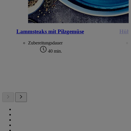
Lammsteaks mit Pilzgemüse
Hüh
Zubereitungsdauer
40 min.