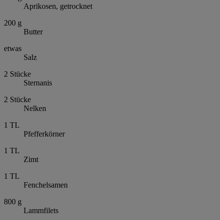
Aprikosen, getrocknet
200
g
Butter
etwas
Salz
2
Stücke
Sternanis
2
Stücke
Nelken
1
TL
Pfefferkörner
1
TL
Zimt
1
TL
Fenchelsamen
800
g
Lammfilets