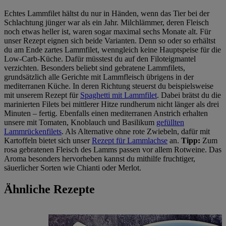
Echtes Lammfilet hältst du nur in Händen, wenn das Tier bei der
Schlachtung jünger war als ein Jahr. Milchlämmer, deren Fleisch
noch etwas heller ist, waren sogar maximal sechs Monate alt. Für
unser Rezept eignen sich beide Varianten. Denn so oder so erhältst
du am Ende zartes Lammfilet, wenngleich keine Hauptspeise für die
Low-Carb-Küche. Dafür müsstest du auf den Filoteigmantel
verzichten. Besonders beliebt sind gebratene Lammfilets,
grundsätzlich alle Gerichte mit Lammfleisch übrigens in der
mediterranen Küche. In deren Richtung steuerst du beispielsweise
mit unserem Rezept für
Spaghetti mit Lammfilet
. Dabei brätst du die
marinierten Filets bei mittlerer Hitze rundherum nicht länger als drei
Minuten ‒ fertig. Ebenfalls einen mediterranen Anstrich erhalten
unsere mit Tomaten, Knoblauch und Basilikum
gefüllten
Lammrückenfilets
. Als Alternative ohne rote Zwiebeln, dafür mit
Kartoffeln bietet sich unser
Rezept für Lammlachse
an.
Tipp:
Zum
rosa gebratenen Fleisch des Lamms passen vor allem Rotweine. Das
Aroma besonders hervorheben kannst du mithilfe fruchtiger,
säuerlicher Sorten wie Chianti oder Merlot.
Ähnliche Rezepte