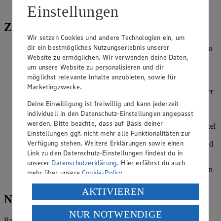
Pfeffer
Einstellungen
Zubereitung
Wir setzen Cookies und andere Technologien ein, um
dir ein bestmögliches Nutzungserlebnis unserer
Kartoffeln schälen und grob würfeln. Petersilienwurzel dünn
Website zu ermöglichen. Wir verwenden deine Daten,
schälen, die Enden abschneiden und grob zerkleinern.
Kartoffeln und Petersilienwurzel in einem großen Topf mit
um unsere Website zu personalisieren und dir
ausreichend Salzwasser 20-25 Minuten weich garen.
möglichst relevante Inhalte anzubieten, sowie für
Marketingzwecke.
In der Zwischenzeit die Haselnüsse grob hacken und in einer
beschichteten Pfanne goldbraun rösten. Petersilie waschen,
Deine Einwilligung ist freiwillig und kann jederzeit
trocken schütteln und fein hacken.
individuell in den Datenschutz-Einstellungen angepasst
werden. Bitte beachte, dass auf Basis deiner
Kochwasser abgießen und Kartoffeln sowie Petersilienwurzel
Einstellungen ggf. nicht mehr alle Funktionalitäten zur
mit einem Kartoffelstampfer fein zerstampfen. Sahne und
Verfügung stehen. Weitere Erklärungen sowie einen
Butter einrühren. Mit frisch geriebener Muskatnuss, Salz und
Link zu den Datenschutz-Einstellungen findest du in
Pfeffer abschmecken.
unserer
Datenschutzerklärung
. Hier erfährst du auch
Kartoffel-Petersilienwurzel-Brei mit Petersilie und gerösteten
mehr über unsere
Cookie-Policy
.
Haselnüssen garnieren und servieren.
Verarbeitung deiner personenbezogenen Daten in den
AKTIVIEREN
Nährwerte
USA durch Facebook und YouTube:
NUR NOTWENDIGE
Wenn du auf „Aktivieren“ klickst, willigst du im Sinne
Referenzmenge für einen durchschnittlichen Erwachsenen laut