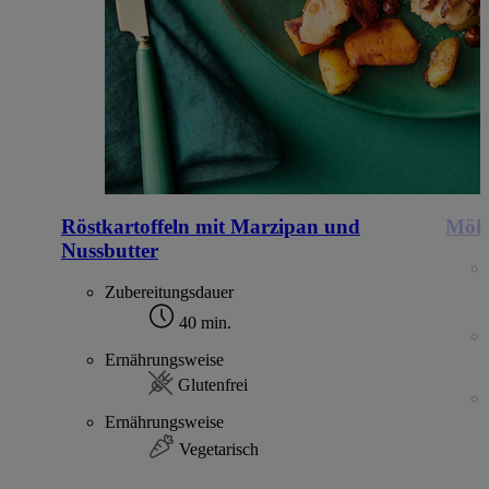
Röstkartoffeln mit Marzipan und
Möhr
Nussbutter
Zubereitungsdauer
40 min.
Ernährungsweise
Glutenfrei
Ernährungsweise
Vegetarisch