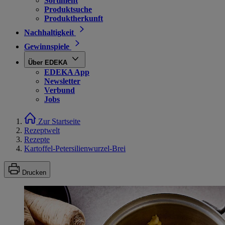
Sortiment
Produktsuche
Produktherkunft
Nachhaltigkeit
Gewinnspiele
Über EDEKA
EDEKA App
Newsletter
Verbund
Jobs
Zur Startseite
Rezeptwelt
Rezepte
Kartoffel-Petersilienwurzel-Brei
Drucken