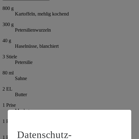
800
g
Kartoffeln, mehlig kochend
300
g
Petersilienwurzeln
40
g
Haselnüsse, blanchiert
3
Stiele
Petersilie
80
ml
Sahne
2
EL
Butter
1
Prise
Muskat
1
Prise
Salz
Datenschutz-
1
Prise