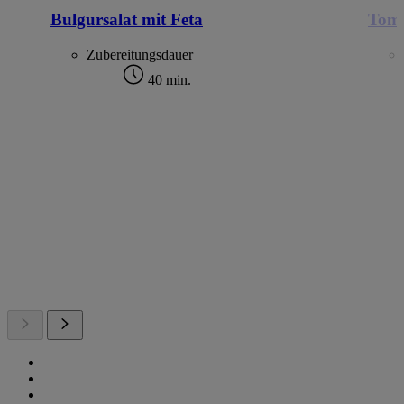
Bulgursalat mit Feta
Toma
Zubereitungsdauer
40 min.