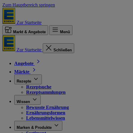
Zum Hauptbereich springen
Zur Startseite
Markt & Angebote
Menü
Zur Startseite
Schließen
Angebote
Märkte
Rezepte
Rezeptsuche
Rezeptsammlungen
Wissen
Bewusste Ernährung
Ernährungsformen
Lebensmittelwissen
Marken & Produkte