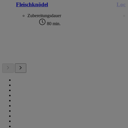
Fleischknödel
Loc
Zubereitungsdauer
80 min.