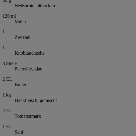
80
g
Weißbrote, altbacken
120
ml
Milch
1
Zwiebel
1
Knoblauchzehe
3
Stiele
Petersilie, glatt
2
EL
Butter
1
kg
Hackfleisch, gemischt
2
EL
Tomatenmark
1
EL
Senf