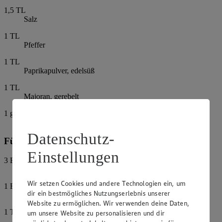
1,5
TL
Salz
1
TL
Pfeffer
1
TL
Paprikapulver, edelsüß
1
TL
Majoran, gerebelt
1
gestr. EL
Speisestärke
Datenschutz-
Für die Glasur:
Einstellungen
3
EL
Tomatenketchup
Wir setzen Cookies und andere Technologien ein, um
1
EL
dir ein bestmögliches Nutzungserlebnis unserer
Senf
Website zu ermöglichen. Wir verwenden deine Daten,
1
TL
um unsere Website zu personalisieren und dir
Honig