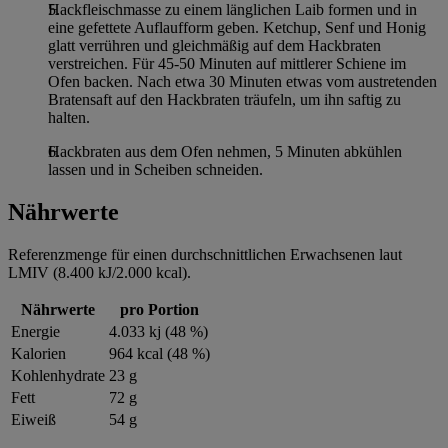
im
Impressum
Hackfleischmasse zu einem länglichen Laib formen und in
eine gefettete Auflaufform geben. Ketchup, Senf und Honig
glatt verrühren und gleichmäßig auf dem Hackbraten
verstreichen. Für 45-50 Minuten auf mittlerer Schiene im
Ofen backen. Nach etwa 30 Minuten etwas vom austretenden
Bratensaft auf den Hackbraten träufeln, um ihn saftig zu
halten.
Hackbraten aus dem Ofen nehmen, 5 Minuten abkühlen
lassen und in Scheiben schneiden.
Nährwerte
Referenzmenge für einen durchschnittlichen Erwachsenen laut
LMIV (8.400 kJ/2.000 kcal).
Nährwerte
pro Portion
Energie
4.033 kj (48 %)
Kalorien
964 kcal (48 %)
Kohlenhydrate
23 g
Fett
72 g
Eiweiß
54 g