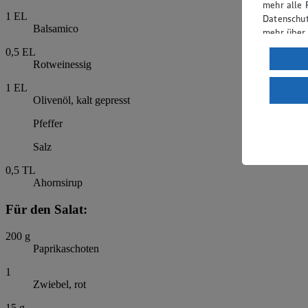
mehr alle 
1
EL
Datenschut
Balsamico
mehr über
0,5
EL
Verarbeit
Rotweinessig
Wenn du au
1
EL
ein, dass 
Olivenöl, kalt gepresst
einem nach
Risiko ein
Pfeffer
Informatio
Salz
0,5
TL
Ahornsirup
Für den Salat:
200
g
Paprikaschoten
1
Zwiebel, rot
15
g