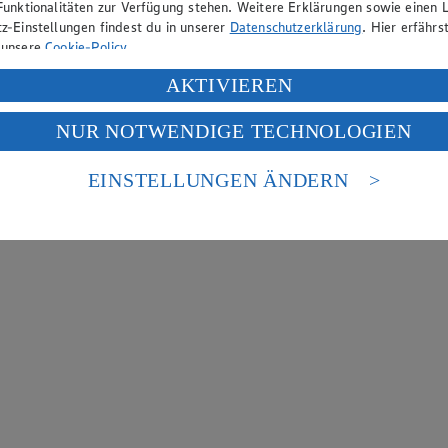
Funktionalitäten zur Verfügung stehen. Weitere Erklärungen sowie einen L
z-Einstellungen findest du in unserer
Datenschutzerklärung
. Hier erfährs
 unsere
Cookie-Policy
.
ung deiner personenbezogenen Daten in den USA durch Facebook und Yo
AKTIVIEREN
f „Aktivieren“ klickst, willigst du im Sinne des Art. 49 Abs. 1 Satz 1 lit
NUR NOTWENDIGE TECHNOLOGIEN
deine Daten in den USA verarbeitet werden. Der EuGH sieht die USA als 
 europäischen Standards nicht angemessenen Datenschutzniveau an. Es b
es Zugriffs durch US-amerikanische Behörden.
EINSTELLUNGEN ÄNDERN
nen zum Herausgeber der Seite findest du im
Impressum