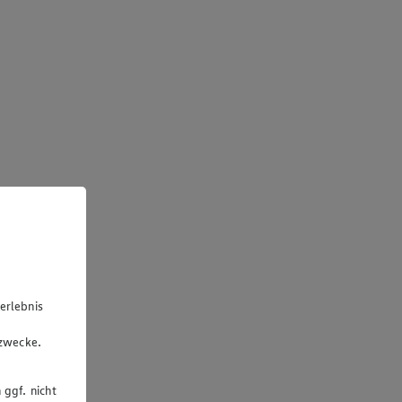
erlebnis
u
gzwecke.
 ggf. nicht