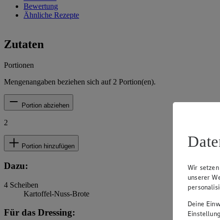
Bewertung
Ähnliche Rezepte
Zutaten
Portionen
Mengenangaben beziehen sich auf
2
Portion(en).
Portion abziehen
2
Date
Portion hinzufügen
Dazu:
Wir setzen
unserer We
4
Scheiben
personalis
Kartoffel-Nuss-Brote
Deine Einwi
Für das Dressing:
Einstellun