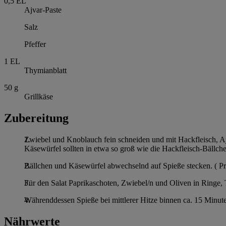
0,5
EL
Ajvar-Paste
Salz
Pfeffer
1
EL
Thymianblatt
50
g
Grillkäse
Zubereitung
Zwiebel und Knoblauch fein schneiden und mit Hackfleisch, Aj
Käsewürfel sollten in etwa so groß wie die Hackfleisch-Bällche
Bällchen und Käsewürfel abwechselnd auf Spieße stecken. ( Pro
Für den Salat Paprikaschoten, Zwiebel/n und Oliven in Ringe, 
Währenddessen Spieße bei mittlerer Hitze binnen ca. 15 Minut
Nährwerte