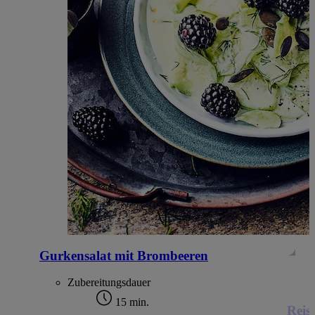
Gurkensalat mit Brombeeren
Zubereitungsdauer
15 min.
Reiss