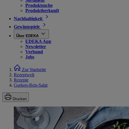
Sortiment
Produktsuche
Produktherkunft
Nachhaltigkeit
Gewinnspiele
Über EDEKA
EDEKA App
Newsletter
Verbund
Jobs
Zur Startseite
Rezeptwelt
Rezepte
Gurken-Reis-Salat
Drucken