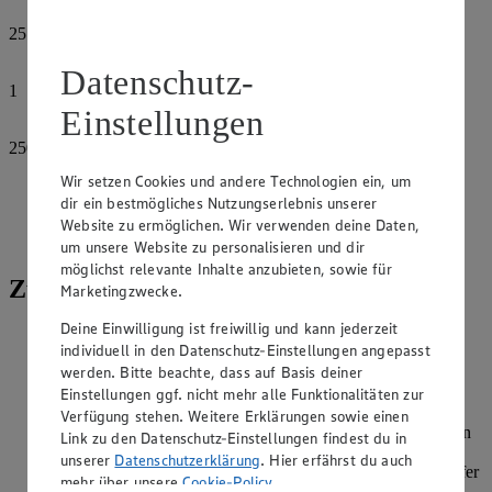
25
ml
Walnussöl, kaltgepresst
Datenschutz-
1
Avocado, z.B. EDEKA mit Apeel-Schutzhülle
Einstellungen
250
g
Reis, gekocht
Wir setzen Cookies und andere Technologien ein, um
dir ein bestmögliches Nutzungserlebnis unserer
Salz
Website zu ermöglichen. Wir verwenden deine Daten,
Pfeffer
um unsere Website zu personalisieren und dir
möglichst relevante Inhalte anzubieten, sowie für
Zubereitung
Marketingzwecke.
Deine Einwilligung ist freiwillig und kann jederzeit
Den Mangoldsalat putzen und waschen. Große Blätter in
individuell in den Datenschutz-Einstellungen angepasst
Streifen schneiden. Die Kirschtomaten waschen und
werden. Bitte beachte, dass auf Basis deiner
halbieren. Die Kerne aus dem Granatapfel herauslösen. Die
Einstellungen ggf. nicht mehr alle Funktionalitäten zur
Gurke waschen und in dünne Scheiben schneiden.
Verfügung stehen. Weitere Erklärungen sowie einen
Die Schalotten schälen und fein würfeln. Den Essig und den
Link zu den Datenschutz-Einstellungen findest du in
Senf mit den Schalottenwürfeln verrühren. Mit beiden
unserer
Datenschutzerklärung
. Hier erfährst du auch
Ölsorten zu einem Dressing verschlagen, mit Salz und Pfeffer
mehr über unsere
Cookie-Policy
.
würzen.