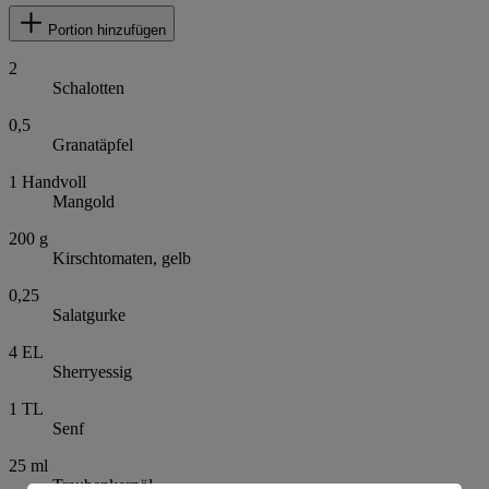
Portion hinzufügen
2
Schalotten
0,5
Granatäpfel
1
Handvoll
Mangold
200
g
Kirschtomaten, gelb
0,25
Salatgurke
4
EL
Sherryessig
1
TL
Senf
25
ml
Traubenkernöl