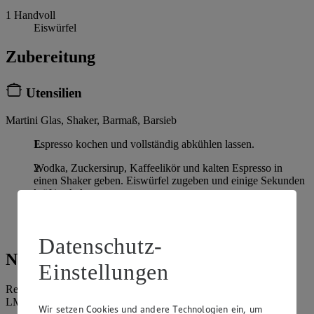
1
Handvoll
Eiswürfel
Zubereitung
Utensilien
Martini Glas, Shaker, Barmaß, Barsieb
Espresso kochen und vollständig abkühlen lassen.
Wodka, Zuckersirup, Kaffeelikör und kalten Espresso in
einen Shaker geben. Eiswürfel zugeben und einige Sekunden
kräftig shaken.
Den Drink durch ein Barsieb in die Martinigläser abseihen.
Mit Kaffeebohnen garnieren und servieren.
Datenschutz-
Nährwerte
Einstellungen
Referenzmenge für einen durchschnittlichen Erwachsenen laut
LMIV (8.400 kJ/2.000 kcal).
Wir setzen Cookies und andere Technologien ein, um