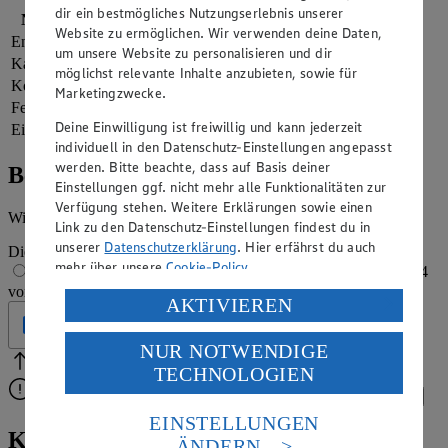
dir ein bestmögliches Nutzungserlebnis unserer
Nährwerte
pro Portion
Website zu ermöglichen. Wir verwenden deine Daten,
Energie
645 kj (8 %)
um unsere Website zu personalisieren und dir
Kalorien
154 kcal (8 %)
möglichst relevante Inhalte anzubieten, sowie für
Kohlenhydrate
10 g
Marketingzwecke.
Fett
0 g
Deine Einwilligung ist freiwillig und kann jederzeit
Eiweiß
1 g
individuell in den Datenschutz-Einstellungen angepasst
werden. Bitte beachte, dass auf Basis deiner
Bewertung
Einstellungen ggf. nicht mehr alle Funktionalitäten zur
Verfügung stehen. Weitere Erklärungen sowie einen
Wie hat es dir geschmeckt?
Link zu den Datenschutz-Einstellungen findest du in
unserer
Datenschutzerklärung
. Hier erfährst du auch
Die Bewertung wird automatisch gespeichert
mehr über unsere
Cookie-Policy
.
1 von 5 Sternen
2 von 5 Sternen
3 von 5 Sternen
4
von 5 Sternen
5 von 5 Sternen
Verarbeitung deiner personenbezogenen Daten in den
AKTIVIEREN
USA durch Facebook und YouTube:
Geprüft
NUR NOTWENDIGE
Wenn du auf „Aktivieren“ klickst, willigst du im Sinne
Bitte Pfeile benutzen
Vielen Dank für deine Bewertung.
TECHNOLOGIEN
des Art. 49 Abs. 1 Satz 1 lit. a) DSGVO ein, dass deine
Daten in den USA verarbeitet werden. Der EuGH sieht
Bitte wähle eine Bewertung aus, um fortzufahren.
Bewerten
die USA als Land mit einem nach europäischen
EINSTELLUNGEN
Standards nicht angemessenen Datenschutzniveau an.
Kühler Genuss nach dem Essen:
ÄNDERN