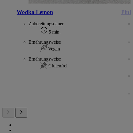
Wodka Lemon
Pink
Zubereitungsdauer
5 min.
Ernährungsweise
Vegan
Ernährungsweise
Glutenfrei