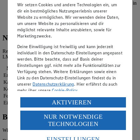
ziehen und zuletzt in den Cornflakes wälzen. Anschließend in
Wir setzen Cookies und andere Technologien ein, um
das heiße Öl gleiten lassen und 7-10 Minuten goldbraun
dir ein bestmögliches Nutzungserlebnis unserer
frittieren. Auf Küchenpapier abtropfen lassen.
Website zu ermöglichen. Wir verwenden deine Daten,
um unsere Website zu personalisieren und dir
Crispy Chicken Wings mit BBQ-Sauce servieren.
möglichst relevante Inhalte anzubieten, sowie für
Marketingzwecke.
Nährwerte
Deine Einwilligung ist freiwillig und kann jederzeit
Referenzmenge für einen durchschnittlichen Erwachsenen laut
individuell in den Datenschutz-Einstellungen angepasst
LMIV (8.400 kJ/2.000 kcal).
werden. Bitte beachte, dass auf Basis deiner
Einstellungen ggf. nicht mehr alle Funktionalitäten zur
Nährwerte
pro Portion
Verfügung stehen. Weitere Erklärungen sowie einen
Energie
4.452 kj (53 %)
Link zu den Datenschutz-Einstellungen findest du in
Kalorien
1.064 kcal (53 %)
unserer
Datenschutzerklärung
. Hier erfährst du auch
Kohlenhydrate
94 g
mehr über unsere
Cookie-Policy
.
Fett
50 g
Verarbeitung deiner personenbezogenen Daten in den
AKTIVIEREN
Eiweiß
60 g
USA durch Facebook und YouTube:
Bewertung
NUR NOTWENDIGE
Wenn du auf „Aktivieren“ klickst, willigst du im Sinne
TECHNOLOGIEN
des Art. 49 Abs. 1 Satz 1 lit. a) DSGVO ein, dass deine
Daten in den USA verarbeitet werden. Der EuGH sieht
Wie hat es dir geschmeckt?
die USA als Land mit einem nach europäischen
EINSTELLUNGEN