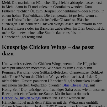
Mehl. Die marinierten Hähnchenflügel leicht abtropfen lassen, erst
in Mehl, dann in Ei und zuletzt in Cornflakes wenden. Zum
Frittieren reichlich Öl, zum Beispiel Sonnenblumen- oder Rapsöl, in
einem hohen Topf erhitzen. Die Temperatur ist perfekt, wenn an
einem Holzstäbchen, das du ins heiße Öl tauchst, Bläschen
aufsteigen. Die panierten Chicken Wings lassen sich fettarm in der
Heißluftfritteuse oder im Backofen zubereiten. Im Ofen benötigst du
mehr Zeit – etwa eine halbe Stunde dauert es, bis die
Hähnchenflügel fertig sind.
Knusprige Chicken Wings – das passt
dazu
Und womit servierst du Chicken Wings, wenn du die Häppchen
nicht pur knabbern möchtest? Wie wäre es zum Beispiel mit
Pommes, Kartoffel- oder Süßkartoffelecken, Ofengemüse, Rohkost
oder Tacos? Wenn du Chicken Wings selber machst, darf der Dip
nicht fehlen. Unsere panierten Hähnchenflügel schmecken köstlich
mit einem frischen Joghurtdip, pikanten
Blue Cheese Dip
, mit
Honig-Senf-Dip, würziger und fruchtiger Salsa oder, wie in unserem
Rezept, mit einer Barbecue-Sauce. Mit ihr kannst du auch
Barbecue-Chicken Wings
zubereiten. Dafür werden die
Hähnchenflügel nach dem Frittieren mit der Würzsauce umhüllt.
Crispy Wings sind nicht dein Fall? Dann paniere Keulen, Brust oder