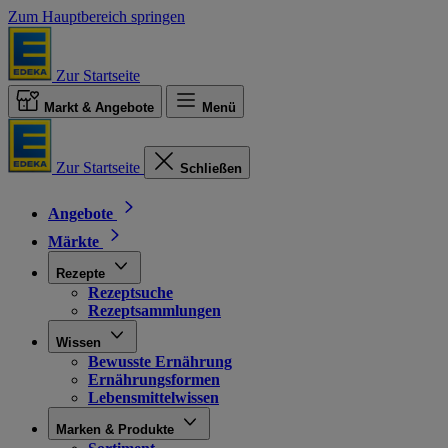
Zum Hauptbereich springen
Zur Startseite
Markt & Angebote
Menü
Zur Startseite
Schließen
Angebote
Märkte
Rezepte
Rezeptsuche
Rezeptsammlungen
Wissen
Bewusste Ernährung
Ernährungsformen
Lebensmittelwissen
Marken & Produkte