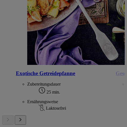
Exotische Getreidepfanne
Gesc
Zubereitungsdauer
25 min.
Ernährungsweise
Laktosefrei