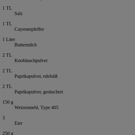
1
TL
Salz
1
TL
Cayennepfeffer
1
Liter
Buttermilch
2
TL
Knoblauchpulver
2
TL
Paprikapulver, edelsüß
2
TL
Paprikapulver, geräuchert
150
g
Weizenmehl, Type 405
3
Eier
250
g