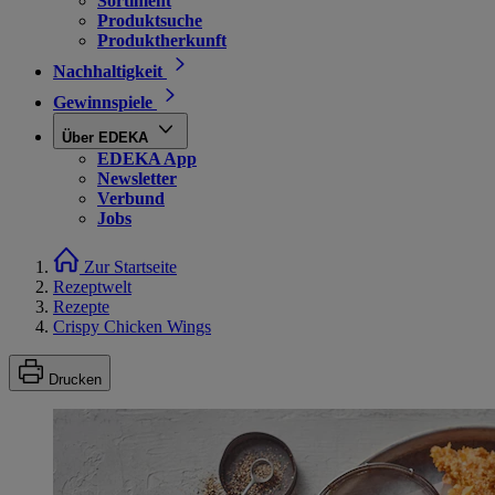
Sortiment
Produktsuche
Produktherkunft
Nachhaltigkeit
Gewinnspiele
Über EDEKA
EDEKA App
Newsletter
Verbund
Jobs
Zur Startseite
Rezeptwelt
Rezepte
Crispy Chicken Wings
Drucken