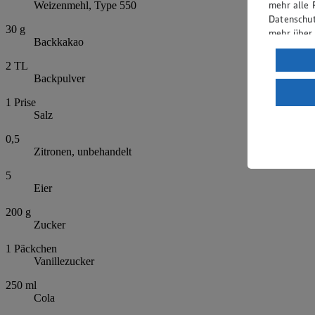
mehr alle 
Weizenmehl, Type 550
Datenschut
30
g
mehr über
Backkakao
Verarbeit
2
TL
Backpulver
Wenn du au
ein, dass 
1
Prise
einem nach
Salz
Risiko ein
0,5
Informatio
Zitronen, unbehandelt
5
Eier
200
g
Zucker
1
Päckchen
Vanillezucker
250
ml
Cola