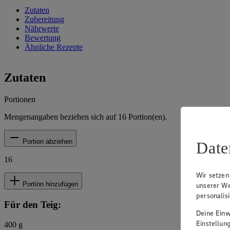
Zutaten
Zubereitung
Nährwerte
Bewertung
Ähnliche Rezepte
Zutaten
Portionen
Mengenangaben beziehen sich auf
16
Portion(en).
Portion abziehen
Date
16
Wir setzen
Portion hinzufügen
unserer We
personalis
Für den Teig:
Deine Einwi
Einstellun
400
g