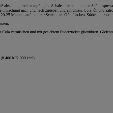
 abspülen, trocken tupfen, die Schale abreiben und den Saft auspresse
hlmischung nach und nach zugeben und einrühren. Cola, Öl und Zitron
ür 20-25 Minuten auf mittlerer Schiene im Ofen backen. Stäbchenprobe
assen.
it Cola vermischen und mit gesiebtem Puderzucker glattrühren. Gleich
(8.400 kJ/2.000 kcal).