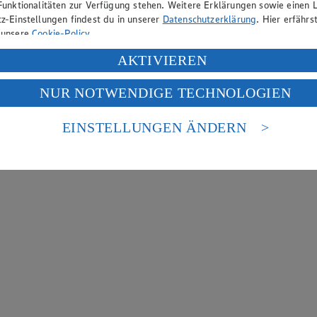
Funktionalitäten zur Verfügung stehen. Weitere Erklärungen sowie einen L
z-Einstellungen findest du in unserer
Datenschutzerklärung
. Hier erfährs
 unsere
Cookie-Policy
.
ung deiner personenbezogenen Daten in den USA durch Facebook und Yo
AKTIVIEREN
f „Aktivieren“ klickst, willigst du im Sinne des Art. 49 Abs. 1 Satz 1 lit
NUR NOTWENDIGE TECHNOLOGIEN
deine Daten in den USA verarbeitet werden. Der EuGH sieht die USA als 
 europäischen Standards nicht angemessenen Datenschutzniveau an. Es b
es Zugriffs durch US-amerikanische Behörden.
EINSTELLUNGEN ÄNDERN
nen zum Herausgeber der Seite findest du im
Impressum