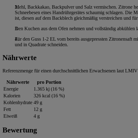
Mehl, Backkakao, Backpulver und Salz vermischen. Zitrone heiß
Schneebesen eines Handrührgerätes schaumig schlagen. Die Me
ist, diesen auf dem Backblech gleichmäßig verstreichen und f
Den Kuchen aus dem Ofen nehmen und vollständig abkühlen l
Für den Guss 1-2 EL vom bereits ausgepressten Zitronensaft m
und in Quadrate schneiden.
Nährwerte
Referenzmenge für einen durchschnittlichen Erwachsenen laut LMIV 
Nährwerte
pro Portion
Energie
1.365 kj (16 %)
Kalorien
326 kcal (16 %)
Kohlenhydrate
49 g
Fett
12 g
Eiweiß
4 g
Bewertung