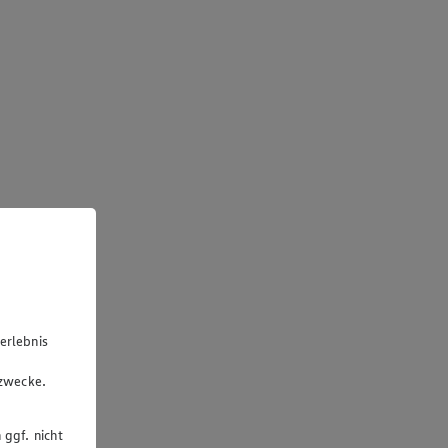
erlebnis
u
gzwecke.
 ggf. nicht