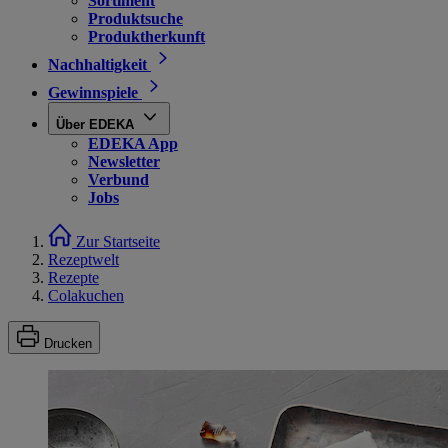
Sortiment
Produktsuche
Produktherkunft
Nachhaltigkeit
Gewinnspiele
Über EDEKA
EDEKA App
Newsletter
Verbund
Jobs
Zur Startseite
Rezeptwelt
Rezepte
Colakuchen
Drucken