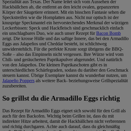
Spezialität aus Texas. Der Name leitet sich vom Aussehen der
im
Impressum
Hackbällchen ab, die entfernt an den leicht ovalen, gepanzerten
Körper der Säugetiere erinnert. Mit ein bisschen Fantasie sehen die
Speckstreifen wie die Hornplatten aus. Nicht nur optisch ist der
knusprige Speckmantel ein hervorstechendes Merkmal der würzigen
Leckerbissen: Speck und Hackfleisch sind geschmacklich einfach
ein unschlagbares Duo, wie auch unser Rezept für
Bacon Bomb
zeigt. Die krosse Hülle und das saftige Innere, das bei den Armadillo
Eggs aus Jalapeños und Cheddar besteht, ist schlichtweg
unwiderstehlich. Für die perfekte Kruste sorgt übrigens die BBQ-
Soße – also das Einpinseln nicht vergessen. Ihre Würze wird vom
Chili- und geräucherten Paprikapulver abgerundet. Und natürlich
von den Jalapeños. Die kleinen Paprikaschoten gibt es in
unterschiedlichen Schärfegraden, sodass du darüber den Geschmack
steuern kannst. Übrige Exemplare kannst du wunderbar nutzen, um
Jalapeño Poppers
als weitere Back- beziehungsweise Grillspezialität
zuzubereiten.
So grillst du die Armadillo Eggs richtig
Das Rezept für Armadillo Eggs eignet sich sowohl für den Grill als
auch für den Backofen. Wichtig beim Grillen ist, dass du mit
indirekter Hitze arbeitest, damit die Hackbällchen nicht verbrennen
und richtig durchgaren. Achte auch darauf, dass du gleichmäßig