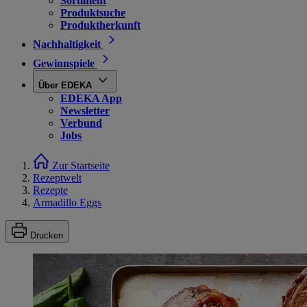
Sortiment
Produktsuche
Produktherkunft
Nachhaltigkeit
Gewinnspiele
Über EDEKA
EDEKA App
Newsletter
Verbund
Jobs
Zur Startseite
Rezeptwelt
Rezepte
Armadillo Eggs
Drucken