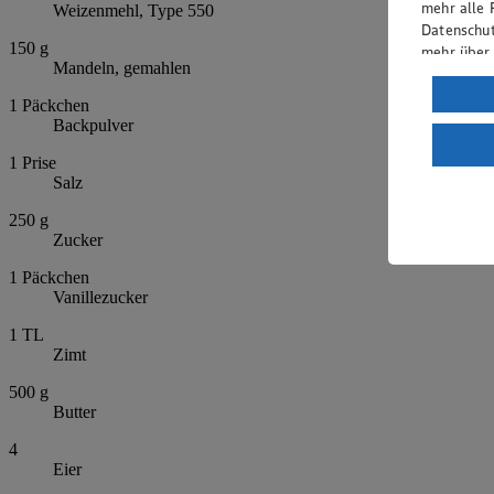
mehr alle 
Weizenmehl, Type 550
Datenschut
150
g
mehr über
Mandeln, gemahlen
Verarbeit
1
Päckchen
Backpulver
Wenn du au
ein, dass 
1
Prise
einem nach
Salz
Risiko ein
250
g
Informatio
Zucker
1
Päckchen
Vanillezucker
1
TL
Zimt
500
g
Butter
4
Eier