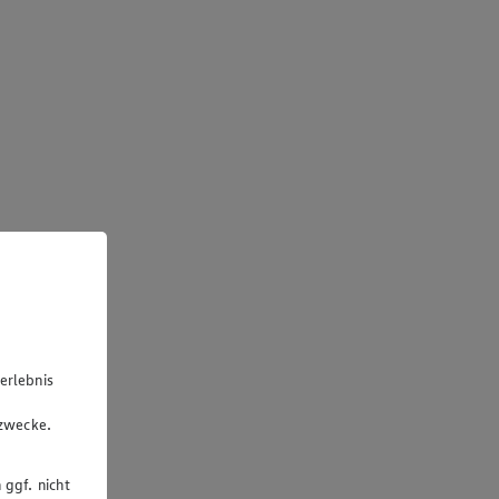
erlebnis
u
gzwecke.
 ggf. nicht