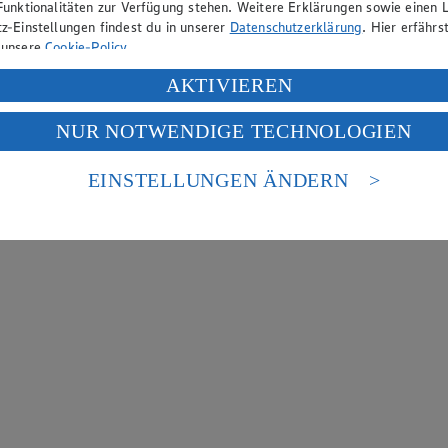
Funktionalitäten zur Verfügung stehen. Weitere Erklärungen sowie einen L
z-Einstellungen findest du in unserer
Datenschutzerklärung
. Hier erfährs
 unsere
Cookie-Policy
.
ung deiner personenbezogenen Daten in den USA durch Facebook und Yo
AKTIVIEREN
f „Aktivieren“ klickst, willigst du im Sinne des Art. 49 Abs. 1 Satz 1 lit
NUR NOTWENDIGE TECHNOLOGIEN
deine Daten in den USA verarbeitet werden. Der EuGH sieht die USA als 
 europäischen Standards nicht angemessenen Datenschutzniveau an. Es b
es Zugriffs durch US-amerikanische Behörden.
EINSTELLUNGEN ÄNDERN
nen zum Herausgeber der Seite findest du im
Impressum