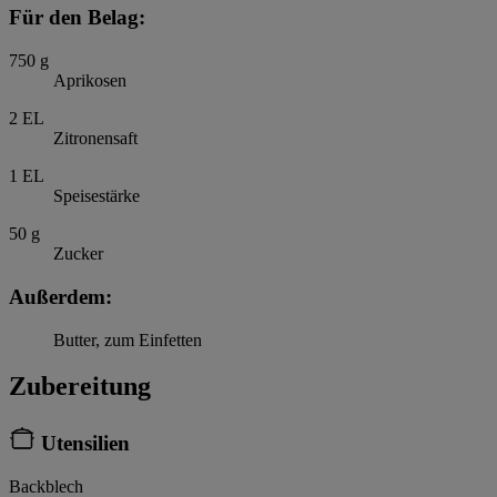
Für den Belag:
750
g
Aprikosen
2
EL
Zitronensaft
1
EL
Speisestärke
50
g
Zucker
Außerdem:
Butter, zum Einfetten
Zubereitung
Utensilien
Backblech