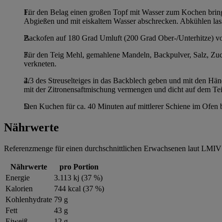
Für den Belag einen großen Topf mit Wasser zum Kochen bringe
Abgießen und mit eiskaltem Wasser abschrecken. Abkühlen lass
Backofen auf 180 Grad Umluft (200 Grad Ober-/Unterhitze) v
Für den Teig Mehl, gemahlene Mandeln, Backpulver, Salz, Zucke
verkneten.
2/3 des Streuselteiges in das Backblech geben und mit den Hä
mit der Zitronensaftmischung vermengen und dicht auf dem Teig
Den Kuchen für ca. 40 Minuten auf mittlerer Schiene im Ofen 
Nährwerte
Referenzmenge für einen durchschnittlichen Erwachsenen laut LMIV 
Nährwerte
pro Portion
Energie
3.113 kj (37 %)
Kalorien
744 kcal (37 %)
Kohlenhydrate
79 g
Fett
43 g
Eiweiß
12 g