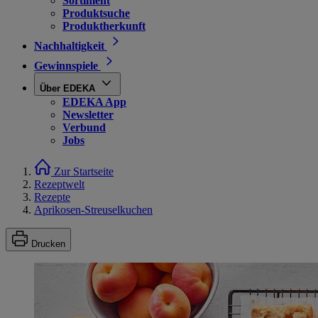
Sortiment
Produktsuche
Produktherkunft
Nachhaltigkeit
Gewinnspiele
Über EDEKA
EDEKA App
Newsletter
Verbund
Jobs
Zur Startseite
Rezeptwelt
Rezepte
Aprikosen-Streuselkuchen
Drucken