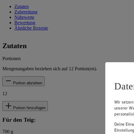
Zutaten
Zubereitung
Nährwerte
Bewertung
Ähnliche Rezepte
Zutaten
Portionen
Mengenangaben beziehen sich auf
12
Portion(en).
Date
Portion abziehen
12
Wir setzen
unserer We
Portion hinzufügen
personalis
Für den Teig:
Deine Einwi
Einstellun
700
g