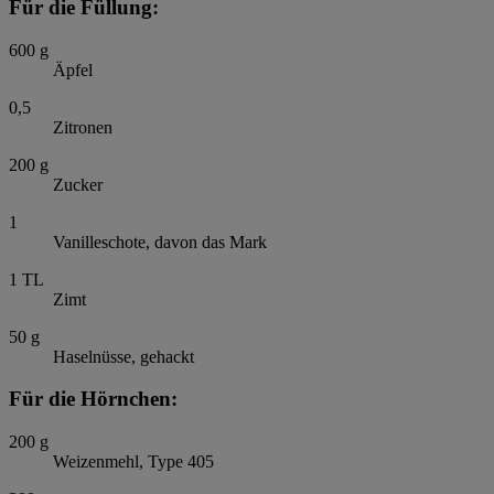
Für die Füllung:
600
g
Äpfel
0,5
Zitronen
200
g
Zucker
1
Vanilleschote, davon das Mark
1
TL
Zimt
50
g
Haselnüsse, gehackt
Für die Hörnchen:
200
g
Weizenmehl, Type 405