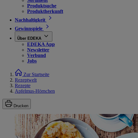
Sortiment
Produktsuche
Produktherkunft
Nachhaltigkeit
Gewinnspiele
Über EDEKA
EDEKA App
Newsletter
Verbund
Jobs
Zur Startseite
Rezeptwelt
Rezepte
Apfelmus-Hörnchen
Drucken