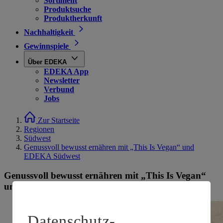
Sortiment
Produktsuche
Produktherkunft
Nachhaltigkeit
Gewinnspiele
Über EDEKA
EDEKA App
Newsletter
Verbund
Jobs
Zur Startseite
Regionen
Südwest
Genussvoll bewusst ernähren mit „This Is Vegan“ und
EDEKA Südwest
Genussvoll bewusst ernähren mit „This Is Vegan“
und EDEKA Südwest
Datenschutz-