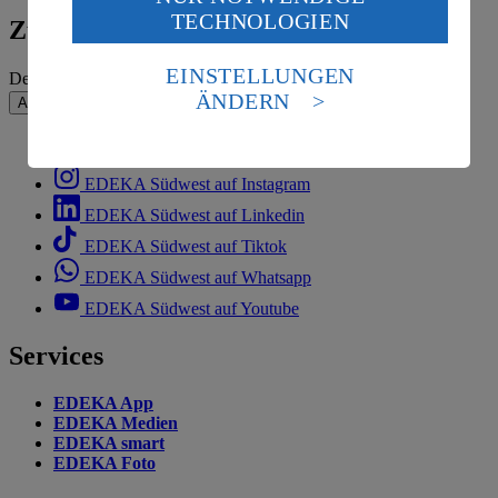
TECHNOLOGIEN
des Art. 49 Abs. 1 Satz 1 lit. a) DSGVO ein, dass deine
Zum Newsletter anmelden
Daten in den USA verarbeitet werden. Der EuGH sieht
die USA als Land mit einem nach europäischen
EINSTELLUNGEN
Deine E-Mail-Adresse (Pflichtfeld)
Standards nicht angemessenen Datenschutzniveau an.
ÄNDERN
Absenden
Es besteht das Risiko eines Zugriffs durch US-
amerikanische Behörden.
EDEKA Südwest auf Facebook
Informationen zum Herausgeber der Seite findest du
EDEKA Südwest auf Instagram
im
Impressum
EDEKA Südwest auf Linkedin
EDEKA Südwest auf Tiktok
EDEKA Südwest auf Whatsapp
EDEKA Südwest auf Youtube
Services
EDEKA App
EDEKA Medien
EDEKA smart
EDEKA Foto