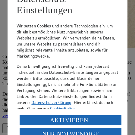
Einstellungen
Wir setzen Cookies und andere Technologien ein, um
dir ein bestmögliches Nutzungserlebnis unserer
Website zu ermöglichen. Wir verwenden deine Daten,
um unsere Website zu personalisieren und dir
möglichst relevante Inhalte anzubieten, sowie für
Marketingzwecke.
Gemeinsam mit dem Magazin „This Is Vegan“ starten wir eine
Kooperation, um die Welt der veganen Ernährung und Lebensweise
Deine Einwilligung ist freiwillig und kann jederzeit
näher zu beleuchten. Schaue in den kommenden Wochen auf
individuell in den Datenschutz-Einstellungen angepasst
unseren Social-Media-Kanälen und bei „This Is Vegan“ vorbei, um
werden. Bitte beachte, dass auf Basis deiner
köstliche vegane Rezepte und viele wissenswerte Infos rund um das
Thema zu entdecken.
Einstellungen ggf. nicht mehr alle Funktionalitäten zur
Verfügung stehen. Weitere Erklärungen sowie einen
Das 2019 gegründete Online-Magazin „This Is Vegan“ hat sich auf
Link zu den Datenschutz-Einstellungen findest du in
die Themen Veganismus, Umwelt und Tiere spezialisiert. Aspekte,
unserer
Datenschutzerklärung
. Hier erfährst du auch
die auch für EDEKA Südwest eine ganz besondere Bedeutung
mehr über unsere
Cookie-Policy
.
haben. Neben zahlreichen interessanten Artikeln bietet
this-is-
vegan.com
auch eine große vegane Rezeptdatenbank.
Verarbeitung deiner personenbezogenen Daten in den
AKTIVIEREN
USA durch Facebook und YouTube:
Zurück nach oben
NUR NOTWENDIGE
Wenn du auf „Aktivieren“ klickst, willigst du im Sinne