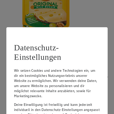
Angebot:
Bresso
Datenschutz-
0.99
App
App Preis von 0.99€
Einstellungen
1.11
-53%
Rabattierter Preis von 1.11€ (Insgesamt -53%
Rabatt)
Wir setzen Cookies und andere Technologien ein, um
dir ein bestmögliches Nutzungserlebnis unserer
Frischkäsezubereitung, versch. Sorten und Fettstufen,
120/150g Packung/Becher, (1kg = 9,25/7,40)
Website zu ermöglichen. Wir verwenden deine Daten,
um unsere Website zu personalisieren und dir
möglichst relevante Inhalte anzubieten, sowie für
Marketingzwecke.
Deine Einwilligung ist freiwillig und kann jederzeit
individuell in den Datenschutz-Einstellungen angepasst