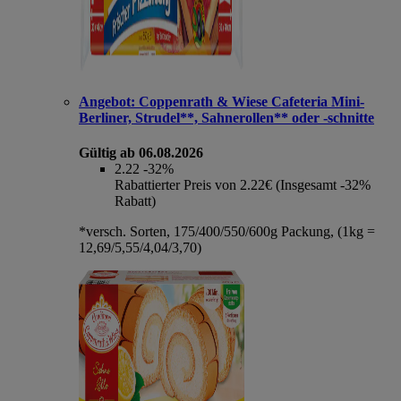
Angebot:
Coppenrath & Wiese Cafeteria Mini-
Berliner, Strudel**, Sahnerollen** oder -schnitte
Gültig ab 06.08.2026
2.22
-32%
Rabattierter Preis von 2.22€ (Insgesamt -32%
Rabatt)
*versch. Sorten, 175/400/550/600g Packung, (1kg =
12,69/5,55/4,04/3,70)