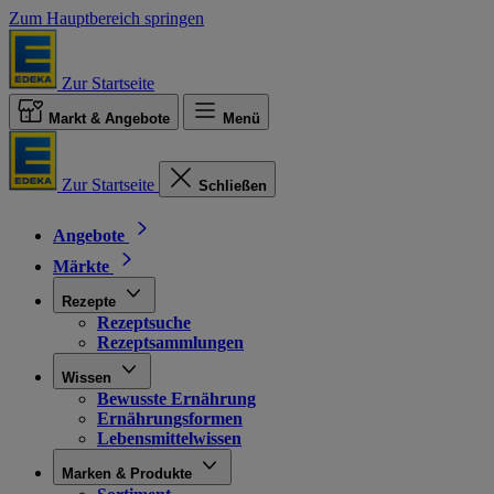
Zum Hauptbereich springen
Zur Startseite
Markt & Angebote
Menü
Zur Startseite
Schließen
Angebote
Märkte
Rezepte
Rezeptsuche
Rezeptsammlungen
Wissen
Bewusste Ernährung
Ernährungsformen
Lebensmittelwissen
Marken & Produkte