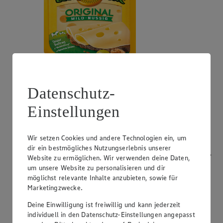
Angebot:
Bresso
Datenschutz-
0.99
App
Einstellungen
App Preis von 0.99€
1.11
-53%
Rabattierter Preis von 1.11€ (Insgesamt -53%
Rabatt)
Wir setzen Cookies und andere Technologien ein, um
dir ein bestmögliches Nutzungserlebnis unserer
Frischkäsezubereitung, versch. Sorten und Fettstufen,
Website zu ermöglichen. Wir verwenden deine Daten,
120/150g Packung/Becher, (1kg = 9,25/7,40)
um unsere Website zu personalisieren und dir
möglichst relevante Inhalte anzubieten, sowie für
Marketingzwecke.
Deine Einwilligung ist freiwillig und kann jederzeit
individuell in den Datenschutz-Einstellungen angepasst