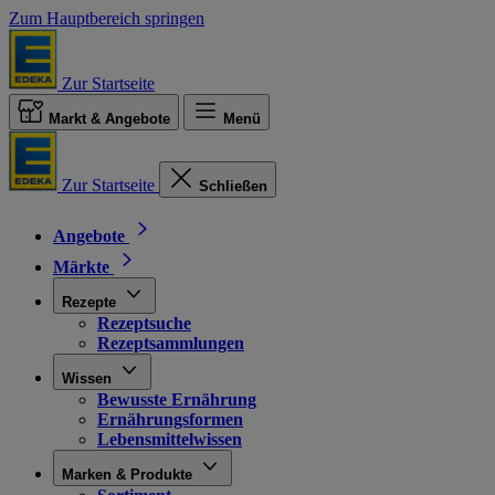
Zum Hauptbereich springen
Zur Startseite
Markt & Angebote
Menü
Zur Startseite
Schließen
Angebote
Märkte
Rezepte
Rezeptsuche
Rezeptsammlungen
Wissen
Bewusste Ernährung
Ernährungsformen
Lebensmittelwissen
Marken & Produkte