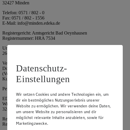
32427 Minden
Telefon: 0571 / 802 - 0
Fax: 0571 / 802 - 1556
E-Mail: info@minden.edeka.de
Registergericht: Amtsgericht Bad Oeynhausen
Registernummer: HRA 7534
Umsatzsteuer-Identifikationsnummer gem. § 27a UStG: DE
266067317
Vertretungsberechtigte: Mark Rosenkranz (Sprecher), Eileen
Datenschutz-
Dominique Klingsiek (Vorstandsmitglied), Ulf-U. Plath
(Vorstandsmitglied), Stephan Wohler (Vorstandsmitglied), Marc
Einstellungen
Kuhlmann (Aufsichtsratsvorsitzender)
Persönlich haftende Gesellschafterin:
Wir setzen Cookies und andere Technologien ein, um
EDEKA Minden-Hannover Holding GmbH
dir ein bestmögliches Nutzungserlebnis unserer
Wittelsbacherallee 61
Website zu ermöglichen. Wir verwenden deine Daten,
32427 Minden
um unsere Website zu personalisieren und dir
möglichst relevante Inhalte anzubieten, sowie für
Registergericht: Amtsgericht Bad Oeynhausen
Marketingzwecke.
Registernummer: HRB 4086