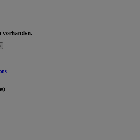
en vorhanden.
n
ons
tt)