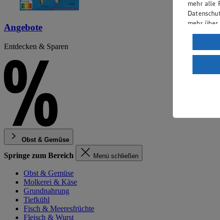
mehr alle 
Datenschut
mehr über
Angebote
Verarbeit
Entdecken & Sparen
Wenn du au
ein, dass 
einem nach
Risiko ein
Informatio
Obst & Gemüse
Springe zum Bereich
Menü schließen
Obst & Gemüse
Molkerei & Käse
Grundnahrung
Tiefkühl
Fisch & Meeresfrüchte
Fleisch & Wurst