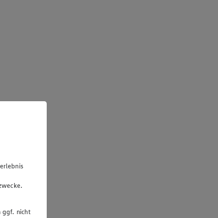
erlebnis
u
gzwecke.
 ggf. nicht