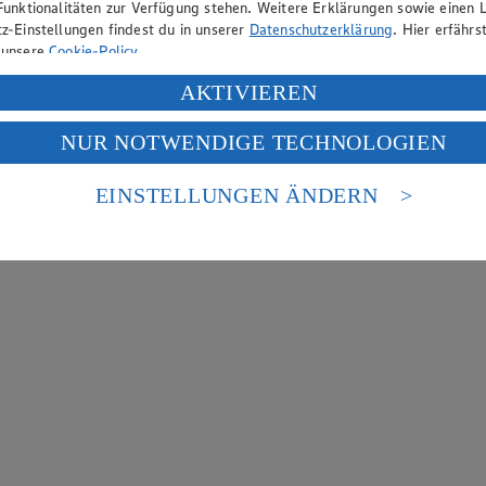
Funktionalitäten zur Verfügung stehen. Weitere Erklärungen sowie einen L
z-Einstellungen findest du in unserer
Datenschutzerklärung
. Hier erfährs
 unsere
Cookie-Policy
.
ung deiner personenbezogenen Daten in den USA durch Facebook und Yo
AKTIVIEREN
f „Aktivieren“ klickst, willigst du im Sinne des Art. 49 Abs. 1 Satz 1 lit
NUR NOTWENDIGE TECHNOLOGIEN
deine Daten in den USA verarbeitet werden. Der EuGH sieht die USA als 
 europäischen Standards nicht angemessenen Datenschutzniveau an. Es b
es Zugriffs durch US-amerikanische Behörden.
EINSTELLUNGEN ÄNDERN
nen zum Herausgeber der Seite findest du im
Impressum