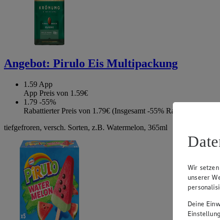
Angebot:
Pirulo Eis Multipackung
1.59
App
App Preis von 1.59€
1.79
-55%
Rabattierter Preis von 1.79€ (Insgesamt -55% Rabatt)
tiefgefroren, versch. Sorten, z.B. Watermelon, 365ml
Date
Wir setzen
unserer We
personalis
Deine Einwi
Einstellun