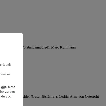
Stephan Wohler (Vorstandsmitglied), Marc Kuhlmann
erlebnis
u
gzwecke.
 ggf. nicht
ink zu den
t du auch
rer), Stephan Wohler (Geschäftsführer), Cedric-Arne von Osterroht