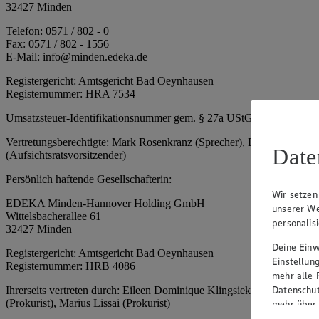
32427 Minden
Telefon: 0571 / 802 - 0
Fax: 0571 / 802 - 1556
E-Mail: info@minden.edeka.de
Registergericht: Amtsgericht Bad Oeynhausen
Registernummer: HRA 7534
Umsatzsteuer-Identifikationsnummer gem. § 27a UStG: DE 2660673
Vertretungsberechtigte: Mark Rosenkranz (Sprecher), Eileen Dominiq
Date
(Aufsichtsratsvorsitzender)
Persönlich haftende Gesellschafterin:
Wir setzen
EDEKA Minden-Hannover Holding GmbH
unserer We
Wittelsbacherallee 61
personalis
32427 Minden
Deine Einwi
Registergericht: Amtsgericht Bad Oeynhausen
Einstellun
Registernummer: HRB 4086
mehr alle 
Datenschut
Ihrerseits vertreten durch: Eileen Dominique Klingsiek (Geschäftsfüh
(Prokurist), Marius Lissai (Prokurist)
mehr über