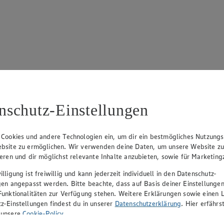
17
ue Klingsiek (Vorstandsmitglied), Ulf-U. Plath (Vorstandsmitglied), 
nschutz-Einstellungen
 Cookies und andere Technologien ein, um dir ein bestmögliches Nutzungs
bsite zu ermöglichen. Wir verwenden deine Daten, um unsere Website z
ieren und dir möglichst relevante Inhalte anzubieten, sowie für Marketin
lligung ist freiwillig und kann jederzeit individuell in den Datenschutz-
gen angepasst werden. Bitte beachte, dass auf Basis deiner Einstellungen
Funktionalitäten zur Verfügung stehen. Weitere Erklärungen sowie einen L
z-Einstellungen findest du in unserer
Datenschutzerklärung
. Hier erfährs
rerin), Mark Rosenkranz (Geschäftsführer), Ulf-U. Plath (Geschäftsfüh
 unsere
Cookie-Policy
.