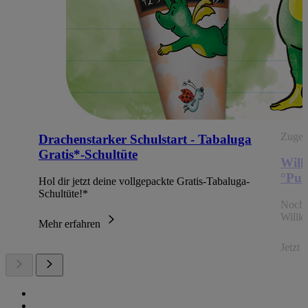
Zugehö
Drachenstarker Schulstart - Tabaluga
Gratis*-Schultüte
Will
°Pun
Hol dir jetzt deine vollgepackte Gratis-Tabaluga-
Schultüte!*
Noch 
Willk
Mehr erfahren
Jetzt