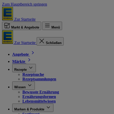
Zum Hauptbereich springen
Zur Startseite
Markt & Angebote
Menü
Zur Startseite
Schließen
Angebote
Märkte
Rezepte
Rezeptsuche
Rezeptsammlungen
Wissen
Bewusste Ernährung
Ernährungsformen
Lebensmittelwissen
Marken & Produkte