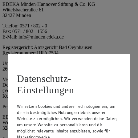
EDEKA Minden-Hannover Stiftung & Co. KG
Wittelsbacherallee 61
32427 Minden
Telefon: 0571 / 802 - 0
Fax: 0571 / 802 - 1556
E-Mail: info@minden.edeka.de
Registergericht: Amtsgericht Bad Oeynhausen
Registernummer: HRA 7534
Umsatzsteuer-Identifikationsnummer gem. § 27a UStG: DE
266067317
Datenschutz-
Vertretungsberechtigte: Mark Rosenkranz (Sprecher), Eileen
Dominique Klingsiek (Vorstandsmitglied), Ulf-U. Plath
Einstellungen
(Vorstandsmitglied), Stephan Wohler (Vorstandsmitglied), Marc
Kuhlmann (Aufsichtsratsvorsitzender)
Wir setzen Cookies und andere Technologien ein, um
Persönlich haftende Gesellschafterin:
dir ein bestmögliches Nutzungserlebnis unserer
EDEKA Minden-Hannover Holding GmbH
Website zu ermöglichen. Wir verwenden deine Daten,
Wittelsbacherallee 61
um unsere Website zu personalisieren und dir
32427 Minden
möglichst relevante Inhalte anzubieten, sowie für
Marketingzwecke.