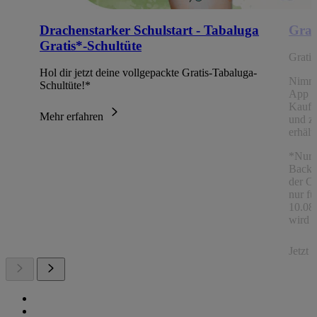
Drachenstarker Schulstart - Tabaluga
Grat
Gratis*-Schultüte
Grati
Hol dir jetzt deine vollgepackte Gratis-Tabaluga-
Nimm
Schultüte!*
App Ch
Kaufe
Mehr erfahren
und z
erhält
*Nur 
Backw
der C
nur fü
10.08.
wird a
Jetzt