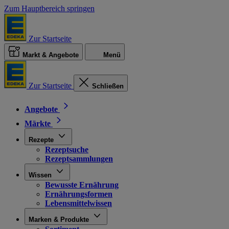
Zum Hauptbereich springen
Zur Startseite
Markt & Angebote
Menü
Zur Startseite
Schließen
Angebote
Märkte
Rezepte
Rezeptsuche
Rezeptsammlungen
Wissen
Bewusste Ernährung
Ernährungsformen
Lebensmittelwissen
Marken & Produkte