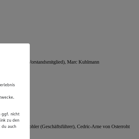
Stephan Wohler (Vorstandsmitglied), Marc Kuhlmann
erlebnis
u
gzwecke.
 ggf. nicht
ink zu den
t du auch
rer), Stephan Wohler (Geschäftsführer), Cedric-Arne von Osterroht