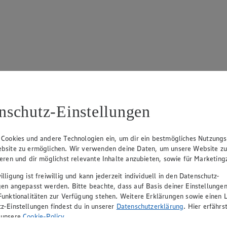
17
ue Klingsiek (Vorstandsmitglied), Ulf-U. Plath (Vorstandsmitglied), 
nschutz-Einstellungen
 Cookies und andere Technologien ein, um dir ein bestmögliches Nutzungs
bsite zu ermöglichen. Wir verwenden deine Daten, um unsere Website z
ieren und dir möglichst relevante Inhalte anzubieten, sowie für Marketin
lligung ist freiwillig und kann jederzeit individuell in den Datenschutz-
gen angepasst werden. Bitte beachte, dass auf Basis deiner Einstellungen
Funktionalitäten zur Verfügung stehen. Weitere Erklärungen sowie einen L
z-Einstellungen findest du in unserer
Datenschutzerklärung
. Hier erfährs
rerin), Mark Rosenkranz (Geschäftsführer), Ulf-U. Plath (Geschäftsfüh
 unsere
Cookie-Policy
.