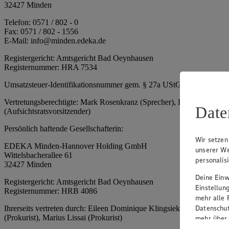
32427 Minden
Telefon: 0571 / 802 - 0
Fax: 0571 / 802 - 1556
E-Mail: info@minden.edeka.de
Registergericht: Amtsgericht Bad Oeynhausen
Registernummer: HRA 7534
Umsatzsteuer-Identifikationsnummer gem. § 27a UStG: DE 2660673
Vertretungsberechtigte: Mark Rosenkranz (Sprecher), Eileen Dominiq
Date
(Aufsichtsratsvorsitzender)
Persönlich haftende Gesellschafterin:
Wir setzen
EDEKA Minden-Hannover Holding GmbH
unserer We
Wittelsbacherallee 61
personalis
32427 Minden
Deine Einwi
Registergericht: Amtsgericht Bad Oeynhausen
Einstellun
Registernummer: HRB 4086
mehr alle 
Datenschut
Ihrerseits vertreten durch: Eileen Dominique Klingsiek (Geschäftsfüh
(Prokurist), Marius Lissai (Prokurist)
mehr über