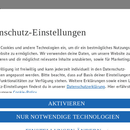
hen
lätterkatalog an.
nschutz-Einstellungen
 Cookies und andere Technologien ein, um dir ein bestmögliches Nutzungs
bsite zu ermöglichen. Wir verwenden deine Daten, um unsere Website z
ieren und dir möglichst relevante Inhalte anzubieten, sowie für Marketin
lligung ist freiwillig und kann jederzeit individuell in den Datenschutz-
hen
gen angepasst werden. Bitte beachte, dass auf Basis deiner Einstellungen
Funktionalitäten zur Verfügung stehen. Weitere Erklärungen sowie einen L
lätterkatalog an.
z-Einstellungen findest du in unserer
Datenschutzerklärung
. Hier erfährs
 unsere
Cookie-Policy
.
ung deiner personenbezogenen Daten in den USA durch Facebook und Yo
AKTIVIEREN
f „Aktivieren“ klickst, willigst du im Sinne des Art. 49 Abs. 1 Satz 1 lit
NUR NOTWENDIGE TECHNOLOGIEN
deine Daten in den USA verarbeitet werden. Der EuGH sieht die USA als 
 europäischen Standards nicht angemessenen Datenschutzniveau an. Es b
es Zugriffs durch US-amerikanische Behörden.