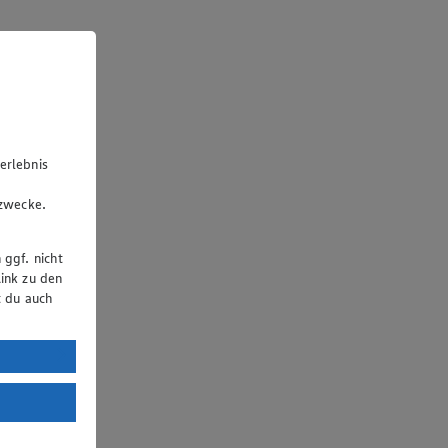
erlebnis
u
gzwecke.
 ggf. nicht
ink zu den
t du auch
uTube:
. a) DSGVO
Land mit
esteht das