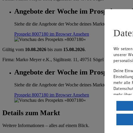
Angebote der Woche im Prospekt anse
Siehe dir die Angebote der Woche deines Marktes im digitalen B
Date
Prospekt 8007180 im Browser
Ansehen
Wir setzen
Gültig vom
10.08.2026
bis zum
15.08.2026
.
unserer We
Firma: Marko Meyer e.K., Sigiltrastr. 11, 49751 Sögel
personalis
Deine Einwi
Angebote der Woche im Prospekt anse
Einstellun
mehr alle 
Siehe dir die Angebote der Woche deines Marktes im digitalen B
Datenschut
mehr über
Prospekt 8007180 im Browser
Ansehen
Verarbeit
Details zum Markt
Wenn du au
ein, dass 
Weitere Informationen – alles auf einem Blick.
einem nach
Risiko ein