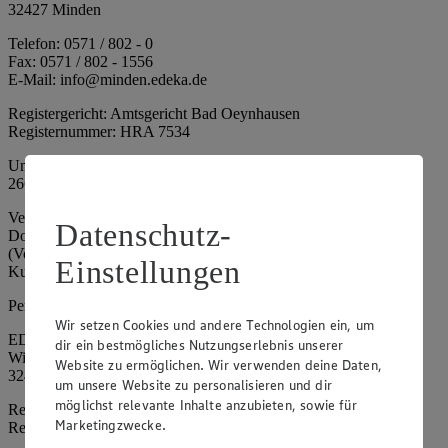
32427 Minden
Telefon: 0571 / 802 - 0
Fax: 0571 / 802 - 1556
E-Mail: info@minden.edeka.de
Registergericht: Amtsgericht Bad Oeynhausen
Registernummer: HRA 7534
Umsatzsteuer-Identifikationsnummer gem. § 27a UStG: DE
266067317
Vertretungsberechtigte: Mark Rosenkranz (Sprecher), Eileen
Datenschutz-
Dominique Klingsiek (Vorstandsmitglied), Ulf-U. Plath
(Vorstandsmitglied), Stephan Wohler (Vorstandsmitglied), Marc
Einstellungen
Kuhlmann (Aufsichtsratsvorsitzender)
Persönlich haftende Gesellschafterin:
Wir setzen Cookies und andere Technologien ein, um
EDEKA Minden-Hannover Holding GmbH
dir ein bestmögliches Nutzungserlebnis unserer
Wittelsbacherallee 61
Website zu ermöglichen. Wir verwenden deine Daten,
32427 Minden
um unsere Website zu personalisieren und dir
möglichst relevante Inhalte anzubieten, sowie für
Registergericht: Amtsgericht Bad Oeynhausen
Marketingzwecke.
Registernummer: HRB 4086