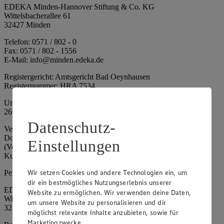
EDEKA Minden-Hannover Stiftung & Co. KG
Wittelsbacherallee 61
32427 Minden
Telefon: 0571 / 802 - 0
Fax: 0571 / 802 - 1556
E-Mail: info@minden.edeka.de
Registergericht: Amtsgericht Bad Oeynhausen
Registernummer: HRA 7534
Umsatzsteuer-Identifikationsnummer gem. § 27a UStG: DE
266067317
Datenschutz-
Vertretungsberechtigte: Mark Rosenkranz (Sprecher), Eileen
Dominique Klingsiek (Vorstandsmitglied), Ulf-U. Plath
Einstellungen
(Vorstandsmitglied), Stephan Wohler (Vorstandsmitglied), Marc
Kuhlmann (Aufsichtsratsvorsitzender)
Wir setzen Cookies und andere Technologien ein, um
Persönlich haftende Gesellschafterin:
dir ein bestmögliches Nutzungserlebnis unserer
EDEKA Minden-Hannover Holding GmbH
Website zu ermöglichen. Wir verwenden deine Daten,
Wittelsbacherallee 61
um unsere Website zu personalisieren und dir
32427 Minden
möglichst relevante Inhalte anzubieten, sowie für
Marketingzwecke.