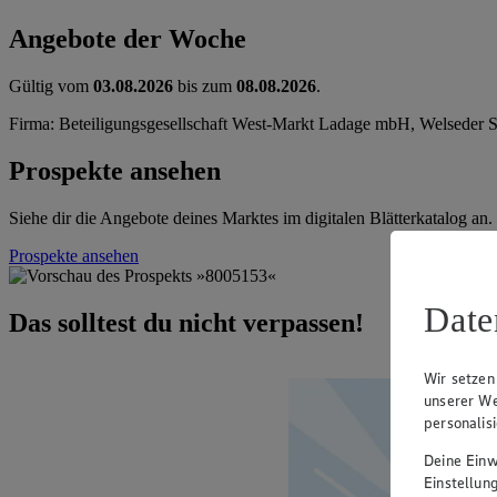
Angebote der Woche
Gültig vom
03.08.2026
bis zum
08.08.2026
.
Firma: Beteiligungsgesellschaft West-Markt Ladage mbH, Welseder S
Prospekte ansehen
Siehe dir die Angebote deines Marktes im digitalen Blätterkatalog an.
Prospekte ansehen
Date
Das solltest du nicht verpassen!
Wir setzen
unserer We
personalis
Deine Einwi
Einstellun