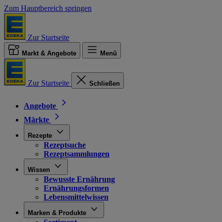
Zum Hauptbereich springen
Zur Startseite
Markt & Angebote
Menü
Zur Startseite
Schließen
Angebote
Märkte
Rezepte
Rezeptsuche
Rezeptsammlungen
Wissen
Bewusste Ernährung
Ernährungsformen
Lebensmittelwissen
Marken & Produkte