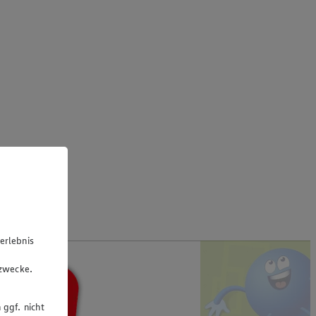
erlebnis
u
gzwecke.
 ggf. nicht