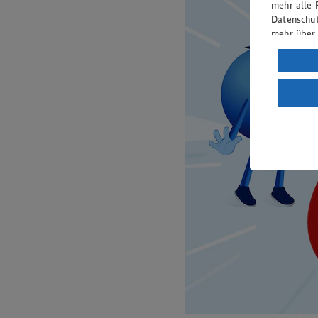
mehr alle 
Datenschut
mehr über
Verarbeit
Wenn du au
ein, dass 
einem nach
Risiko ein
Informatio