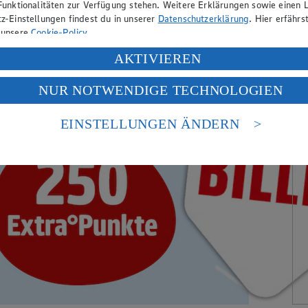
Funktionalitäten zur Verfügung stehen. Weitere Erklärungen sowie einen L
z-Einstellungen findest du in unserer
Datenschutzerklärung
. Hier erfährs
 unsere
Cookie-Policy
.
ung deiner personenbezogenen Daten in den USA durch Facebook und Yo
AKTIVIEREN
f „Aktivieren“ klickst, willigst du im Sinne des Art. 49 Abs. 1 Satz 1 lit
NUR NOTWENDIGE TECHNOLOGIEN
deine Daten in den USA verarbeitet werden. Der EuGH sieht die USA als 
 europäischen Standards nicht angemessenen Datenschutzniveau an. Es b
es Zugriffs durch US-amerikanische Behörden.
EINSTELLUNGEN ÄNDERN
nen zum Herausgeber der Seite findest du im
Impressum