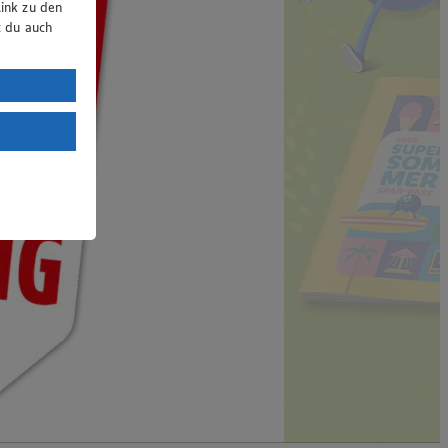
ink zu den
t du auch
uTube:
. a) DSGVO
Land mit
esteht das