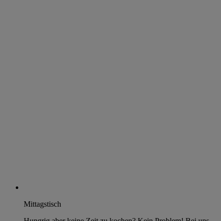
Mittagstisch
Hungrig aber keine Zeit zu kochen? Kein Problem! Bei uns