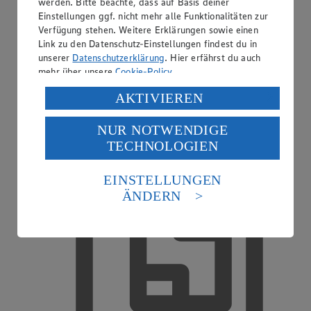
werden. Bitte beachte, dass auf Basis deiner
Einstellungen ggf. nicht mehr alle Funktionalitäten zur
Verfügung stehen. Weitere Erklärungen sowie einen
Link zu den Datenschutz-Einstellungen findest du in
unserer
Datenschutzerklärung
. Hier erfährst du auch
EDEKA Gutscheinkarte
mehr über unsere
Cookie-Policy
.
Verarbeitung deiner personenbezogenen Daten in den
AKTIVIEREN
USA durch Facebook und YouTube:
NUR NOTWENDIGE
Wenn du auf „Aktivieren“ klickst, willigst du im Sinne
TECHNOLOGIEN
des Art. 49 Abs. 1 Satz 1 lit. a) DSGVO ein, dass deine
Daten in den USA verarbeitet werden. Der EuGH sieht
die USA als Land mit einem nach europäischen
EINSTELLUNGEN
Standards nicht angemessenen Datenschutzniveau an.
ÄNDERN
Es besteht das Risiko eines Zugriffs durch US-
amerikanische Behörden.
Informationen zum Herausgeber der Seite findest du
im
Impressum