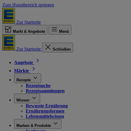
Zum Hauptbereich springen
Zur Startseite
Markt & Angebote
Menü
Zur Startseite
Schließen
Angebote
Märkte
Rezepte
Rezeptsuche
Rezeptsammlungen
Wissen
Bewusste Ernährung
Ernährungsformen
Lebensmittelwissen
Marken & Produkte