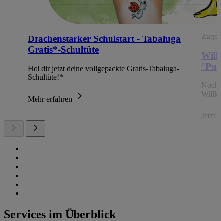
Zugehö
Drachenstarker Schulstart - Tabaluga
Gratis*-Schultüte
Will
°Pun
Hol dir jetzt deine vollgepackte Gratis-Tabaluga-
Schultüte!*
Noch 
Willk
Mehr erfahren
Jetzt
Services im Überblick